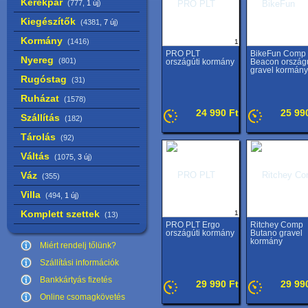
Kerékpár
(777,
1 új
)
Kiegészítők
(4381,
7 új
)
Kormány
(1416)
1
PRO PLT
BikeFun Comp
Nyereg
(801)
országúti kormány
Beacon országú
gravel kormány
Rugóstag
(31)
Ruházat
(1578)
24 990 Ft
25 99
Szállítás
(182)
Tárolás
(92)
Váltás
(1075,
3 új
)
Váz
(355)
Villa
(494,
1 új
)
Komplett szettek
1
(13)
PRO PLT Ergo
Ritchey Comp
országúti kormány
Butano gravel
kormány
Miért rendelj tőlünk?
Szállítási információk
Bankkártyás fizetés
29 990 Ft
29 99
Online csomagkövetés