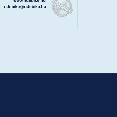
www.ridebike.hu
ridebike@ridebike.hu