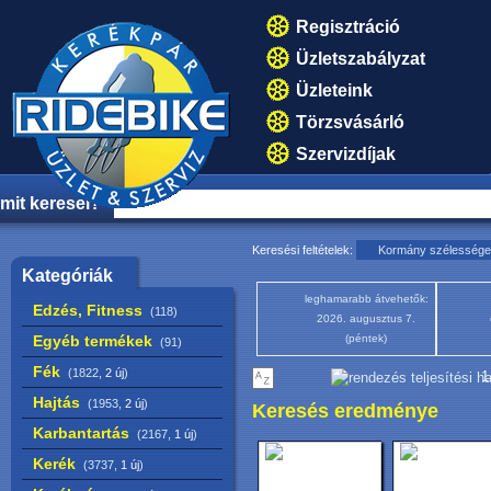
Regisztráció
Üzletszabályzat
Üzleteink
Törzsvásárló
Szervizdíjak
mit keresel?
Keresési feltételek:
Kormány szélessége
Kategóriák
leghamarabb átvehetők:
Edzés, Fitness
(118)
2026. augusztus 7.
Egyéb termékek
(péntek)
(91)
Fék
(1822,
2 új
)
1
Hajtás
(1953,
2 új
)
Keresés eredménye
Karbantartás
(2167,
1 új
)
Kerék
(3737,
1 új
)