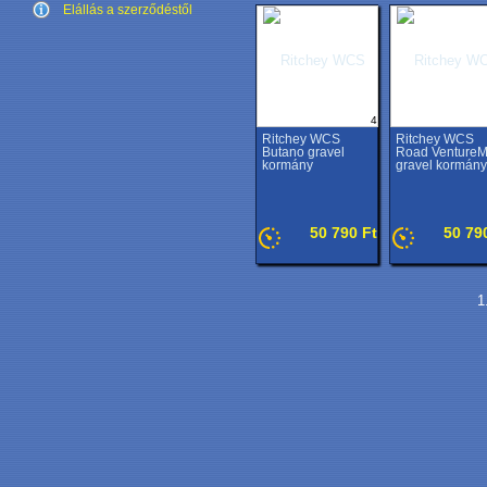
Elállás a szerződéstől
4
Ritchey WCS
Ritchey WCS
Butano gravel
Road Venture
kormány
gravel kormány
50 790 Ft
50 79
1