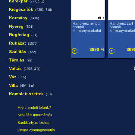
Kerékpár
(777,
1 új
)
Kiegészítők
(4381,
7 új
)
Kormány
(1416)
1
Hand-eez nyitott
Hand-eez zárt
Nyereg
(801)
normál
normál
kormánymarkolat
kormánymarkol
Rugóstag
(31)
Ruházat
(1578)
3690 Ft
369
Szállítás
(182)
Tárolás
(92)
Váltás
1
(1075,
3 új
)
Váz
(355)
Villa
(494,
1 új
)
Komplett szettek
(13)
Miért rendelj tőlünk?
Szállítási információk
Bankkártyás fizetés
Online csomagkövetés