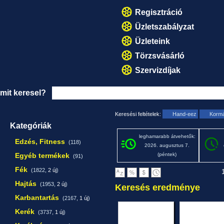
Regisztráció
Üzletszabályzat
Üzleteink
Törzsvásárló
Szervizdíjak
mit keresel?
Keresési feltételek:
Hand-eez
Korm
Kategóriák
leghamarabb átvehetők:
Edzés, Fitness
(118)
2026. augusztus 7.
Egyéb termékek
(péntek)
(91)
Fék
(1822,
2 új
)
1
Hajtás
(1953,
2 új
)
Keresés eredménye
Karbantartás
(2167,
1 új
)
Kerék
(3737,
1 új
)