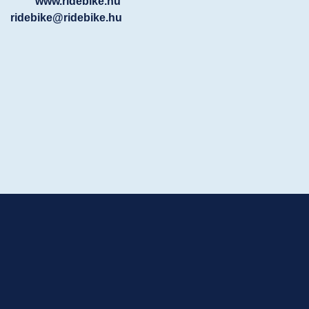
www.ridebike.hu
ridebike@ridebike.hu