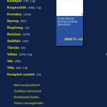
Kerékpár
(782,
1 új
)
Kiegészítők
(4382,
7 új
)
Kormány
(1416)
9
Deda Mistral
Nyereg
(801)
kormányszalag
(bandázs)
Rugóstag
(31)
Ruházat
(1578)
5890 Ft -tól
Szállítás
(182)
Tárolás
(92)
Váltás
1
(1076,
3 új
)
Váz
(355)
Villa
(494,
1 új
)
Komplett szettek
(13)
Miért rendelj tőlünk?
Szállítási információk
Bankkártyás fizetés
Online csomagkövetés