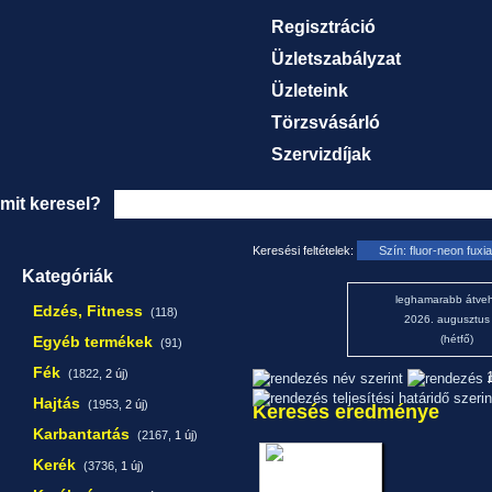
Regisztráció
Üzletszabályzat
Üzleteink
Törzsvásárló
Szervizdíjak
mit keresel?
Keresési feltételek:
Szín: fluor-neon fuxia
Kategóriák
leghamarabb átveh
Edzés, Fitness
(118)
2026. augusztus
Egyéb termékek
(hétfő)
(91)
Fék
(1822,
2 új
)
1
Hajtás
(1953,
2 új
)
Keresés eredménye
Karbantartás
(2167,
1 új
)
Kerék
(3736,
1 új
)