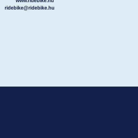
www.ridebike.hu
ridebike@ridebike.hu