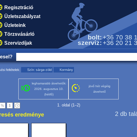
Regisztráció
Üzletszabályzat
Üzleteink
Törzsvásárló
bolt:
+36 70 38 
szerviz:
+36 20 21 
Szervizdíjak
resel?
ési feltételek:
Szín: sárga-zöld
Kormány
leghamarabb átvehetők:
jövő hét végéig
2026. augusztus 10.
átvehető
(hétfő)
1. oldal (1–2)
2 db tal
resés eredménye