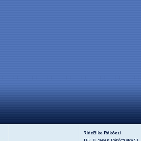
RideBike Rákóczi
1161 Budapest, Rákóczi utca 51.