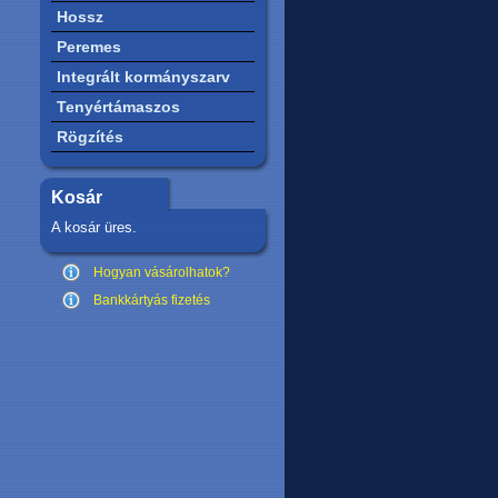
Hossz
Peremes
Integrált kormányszarv
Tenyértámaszos
Rögzítés
Kosár
A kosár üres.
Hogyan vásárolhatok?
Bankkártyás fizetés