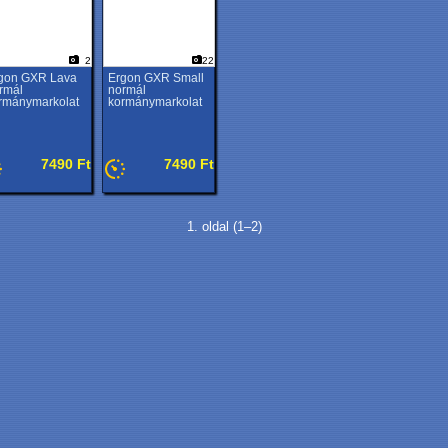
2
22
gon GXR Lava
Ergon GXR Small
rmál
normál
rmánymarkolat
kormánymarkolat
7490 Ft
7490 Ft
1. oldal (1–2)