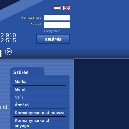
Felhasználó:
Jelszó:
elfelejtettem...
12 910
32 515
Szűrés
Márka
Méret
Szín
Átmérő
álat
Kormánymarkolat hossza
Kormánymarkolat
anyaga