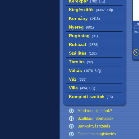
Kerékpár
(782,
1 új
)
Kiegészítők
(4382,
7 új
)
Kormány
(1416)
Er
Nyereg
(801)
no
ko
Rugóstag
(31)
Ruházat
(1578)
Szállítás
(182)
Tárolás
(92)
Váltás
(1076,
3 új
)
Váz
(355)
Villa
(494,
1 új
)
Komplett szettek
(13)
Miért rendelj tőlünk?
Szállítási információk
Bankkártyás fizetés
Online csomagkövetés