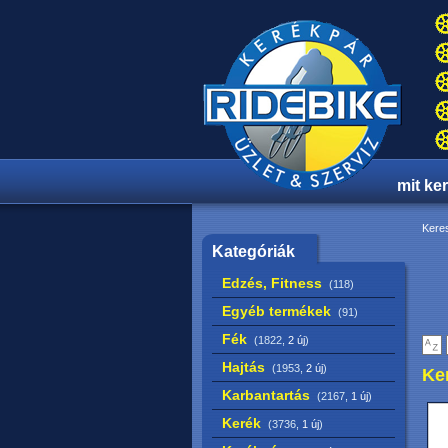
mit ke
Keres
Kategóriák
Edzés, Fitness
(118)
Egyéb termékek
(91)
Fék
(1822,
2 új
)
Hajtás
(1953,
2 új
)
Ke
Karbantartás
(2167,
1 új
)
Kerék
(3736,
1 új
)