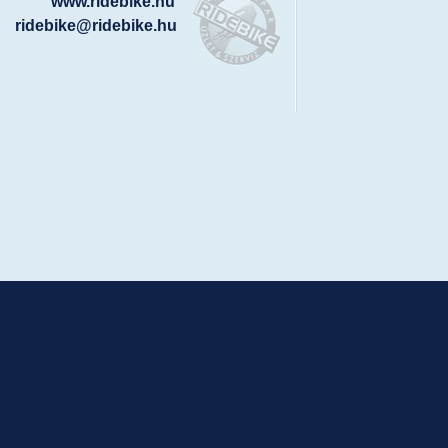
www.ridebike.hu
ridebike@ridebike.hu