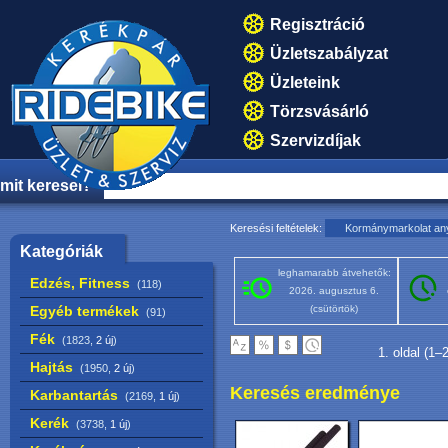
Regisztráció
Üzletszabályzat
Üzleteink
Törzsvásárló
Szervizdíjak
mit keresel?
Keresési feltételek:
Kormánymarkolat an
Kategóriák
leghamarabb átvehetők:
Edzés, Fitness
(118)
2026. augusztus 6.
Egyéb termékek
(csütörtök)
(91)
Fék
(1823,
2 új
)
1. oldal (1–
Hajtás
(1950,
2 új
)
Keresés eredménye
Karbantartás
(2169,
1 új
)
Kerék
(3738,
1 új
)