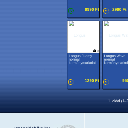
9990 Ft
2990 Ft 
3
Longus Fuomy
Longus Wave
normál
normál
kormánymarkolat
kormánymarkol
1290 Ft
95
1. oldal (1–