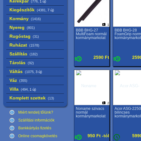
Kerékpár
(776,
1 új
)
Kiegészítők
(4381,
7 új
)
Kormány
(1416)
1
Nyereg
(801)
BBB BHG-27
BBB BHG-28
MultiFoam normál
FoamGrip norm
Rugóstag
(31)
kormánymarkolat
kormánymarkol
Ruházat
(1578)
Szállítás
(182)
2590 Ft
259
Tárolás
(92)
Váltás
(1075,
3 új
)
Váz
(355)
Villa
(494,
1 új
)
Komplett szettek
(13)
2
Noname szivacs
Acor ASG-225
Miért rendelj tőlünk?
normál
bilincses
kormánymarkolat
kormánymarkol
Szállítási információk
Bankkártyás fizetés
950 Ft -tól
599
Online csomagkövetés