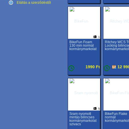
Elállás a szerződéstől
1
BikeFun Foam
Ritchey WCS 
130 mm normál
Locking bilincs
kormánymarkolat
kormánymarkol
1990 Ft
12 99
5
Sram nyomott
BikeFun Flake
mintás bilincses
normál
kormánymarkolat
kormánymarkol
szivacs