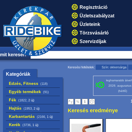
Regisztráció
Üzletszabályzat
Üzleteink
Törzsvásárló
Szervizdíjak
mit keresel?
Keresési feltételek:
Szín: okkersárga
Kategóriák
leghamarabb átveh
Edzés, Fitness
(118)
2026. augusztus
Egyéb termékek
(hétfő)
(91)
Fék
(1822,
2 új
)
1
Hajtás
(1953,
2 új
)
Keresés eredménye
Karbantartás
(2166,
1 új
)
Kerék
(3736,
1 új
)