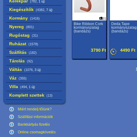
Kerékpár
(782,
1 új
)
Kiegészítők
(4382,
7 új
)
Kormány
(1416)
21
Bike Ribbon Cork
Deda Tape
Nyereg
(801)
kormányszalag
kormányszalag
(bandázs)
(bandázs)
Rugóstag
(31)
Ruházat
(1578)
3790 Ft
4490 Ft 
Szállítás
(182)
Tárolás
(92)
Váltás
1
(1076,
3 új
)
Váz
(355)
Villa
(494,
1 új
)
Komplett szettek
(13)
Miért rendelj tőlünk?
Szállítási információk
Bankkártyás fizetés
Online csomagkövetés