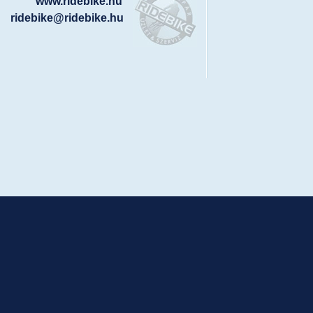
www.ridebike.hu
ridebike@ridebike.hu