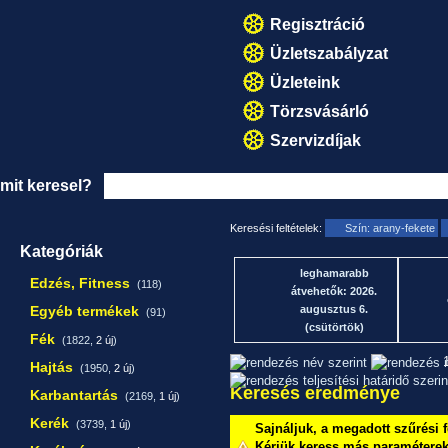
Regisztráció
Üzletszabályzat
Üzleteink
Törzsvásárló
Szervizdíjak
mit keresel?
Keresési feltételek:
Szín: arany-fekete
Kategóriák
leghamarabb
Edzés, Fitness
(118)
átvehetők: 2026.
Egyéb termékek
augusztus 6.
(91)
(csütörtök)
Fék
(1822,
2 új
)
1
Hajtás
(1950,
2 új
)
Keresés eredménye
Karbantartás
(2169,
1 új
)
Kerék
(3739,
1 új
)
Sajnáljuk, a megadott szűrési f
Kérjük keress más paraméterekk