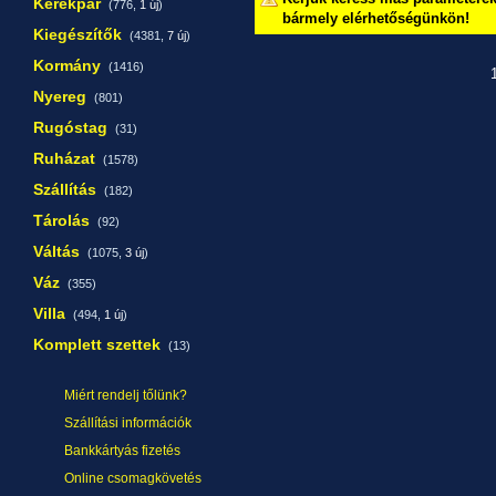
Kerékpár
(776,
1 új
)
bármely elérhetőségünkön!
Kiegészítők
(4381,
7 új
)
Kormány
(1416)
1
Nyereg
(801)
Rugóstag
(31)
Ruházat
(1578)
Szállítás
(182)
Tárolás
(92)
Váltás
(1075,
3 új
)
Váz
(355)
Villa
(494,
1 új
)
Komplett szettek
(13)
Miért rendelj tőlünk?
Szállítási információk
Bankkártyás fizetés
Online csomagkövetés