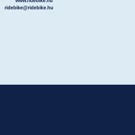
www.ridebike.hu
ridebike@ridebike.hu