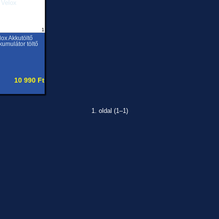
1
lox Akkutöltő
kumulátor töltő
10 990 Ft
1. oldal (1–1)