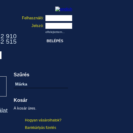
Felhasználó:
Jelszó:
elfelejtettem...
12 910
32 515
Szűrés
Márka
Kosár
A kosár üres.
álat
Hogyan vásárolhatok?
Bankkártyás fizetés