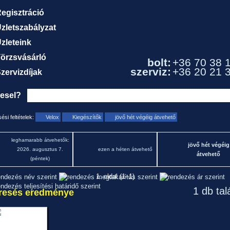
egisztráció
zletszabályzat
zleteink
örzsvásárló
bolt:
+36 70 38 
szerviz:
+36 20 21 
zervizdíjak
resel?
ési feltételek:
Velox
Kiegészítők
jövő hét végéig átvehető
leghamarabb átvehetők:
jövő hét végéig
2026. augusztus 7.
ezen a héten átvehető
átvehető
(péntek)
1. oldal (1–1)
1 db tal
resés eredménye