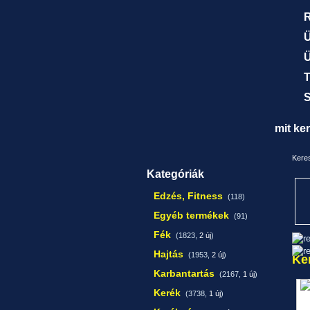
R
Ü
Ü
T
S
mit ke
Keres
Kategóriák
Edzés, Fitness
(118)
Egyéb termékek
(91)
Fék
(1823,
2 új
)
Hajtás
(1953,
2 új
)
Ke
Karbantartás
(2167,
1 új
)
Kerék
(3738,
1 új
)