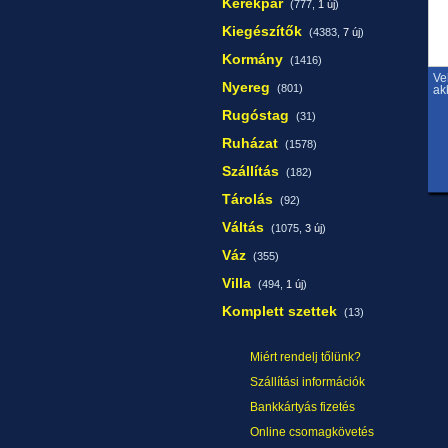
Kerékpár
(777,
1 új
)
Kiegészítők
(4383,
7 új
)
Kormány
(1416)
Ve
Nyereg
(801)
ak
Rugóstag
(31)
Ruházat
(1578)
Szállítás
(182)
Tárolás
(92)
Váltás
(1075,
3 új
)
Váz
(355)
Villa
(494,
1 új
)
Komplett szettek
(13)
Miért rendelj tőlünk?
Szállítási információk
Bankkártyás fizetés
Online csomagkövetés