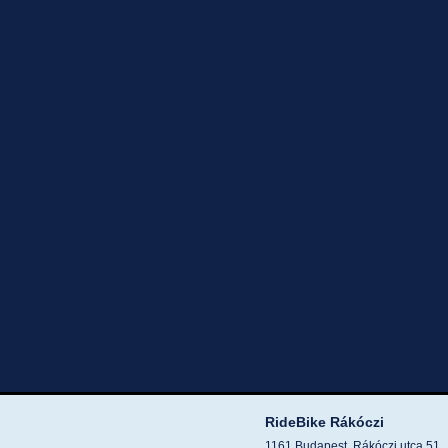
RideBike Rákóczi
1161 Budapest, Rákóczi utca 51.