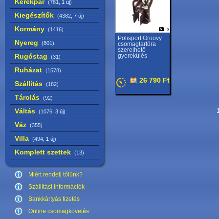
Kerékpár
(781,
1 új
)
Kiegészítők
(4382,
7 új
)
Kormány
(1416)
3
Polisport Groovy
Nyereg
(801)
csomagtartóra
szerelhető
Rugóstag
gyerekülés
(31)
Ruházat
(1578)
26 790 Ft
Szállítás
(182)
Tárolás
(92)
Váltás
1
(1076,
3 új
)
Váz
(355)
Villa
(494,
1 új
)
Komplett szettek
(13)
Miért rendelj tőlünk?
Szállítási információk
Bankkártyás fizetés
Online csomagkövetés