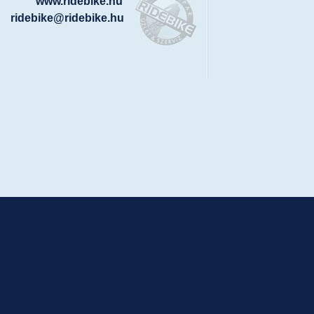
www.ridebike.hu
ridebike@ridebike.hu