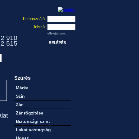
Felhasználó:
Jelszó:
elfelejtettem...
12 910
32 515
Szűrés
Márka
Szín
Zár
Zár rögzítése
álat
Biztonsági szint
Lakat vastagság
Hossz