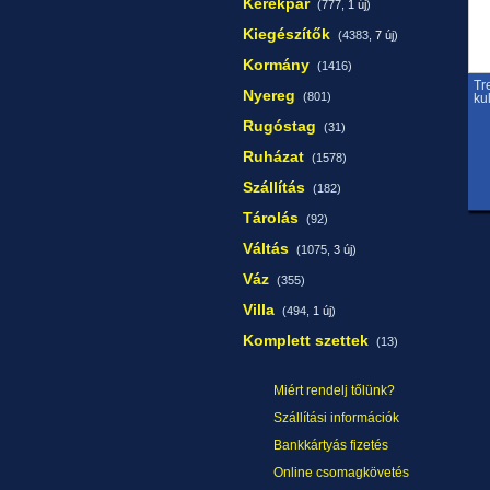
Kerékpár
(777,
1 új
)
Kiegészítők
(4383,
7 új
)
Kormány
(1416)
Tr
Nyereg
(801)
ku
Rugóstag
(31)
Ruházat
(1578)
Szállítás
(182)
Tárolás
(92)
Váltás
(1075,
3 új
)
Váz
(355)
Villa
(494,
1 új
)
Komplett szettek
(13)
Miért rendelj tőlünk?
Szállítási információk
Bankkártyás fizetés
Online csomagkövetés