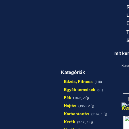
R
Ü
Ü
T
S
mit ke
Keres
Kategóriák
Edzés, Fitness
(118)
Egyéb termékek
(91)
Fék
(1823,
2 új
)
Hajtás
(1953,
2 új
)
Ke
Karbantartás
(2167,
1 új
)
Kerék
(3738,
1 új
)