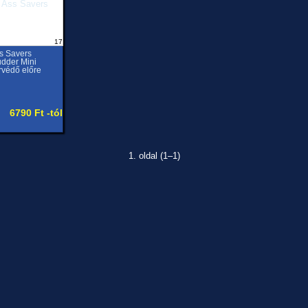
17
s Savers
dder Mini
rvédő előre
6790 Ft -tól
1. oldal (1–1)