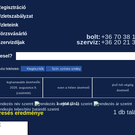
egisztráció
zletszabályzat
zleteink
örzsvásárló
bolt:
+36 70 38 
szerviz:
+36 20 21 
zervizdíjak
resel?
ési feltételek:
Kiegészítők
Szín: színes-smiley
leghamarabb átvehetők:
jövő hét végéig
2026. augusztus 6.
ezen a héten átvehető
átvehető
(csütörtök)
1. oldal (1–1)
1 db tal
resés eredménye