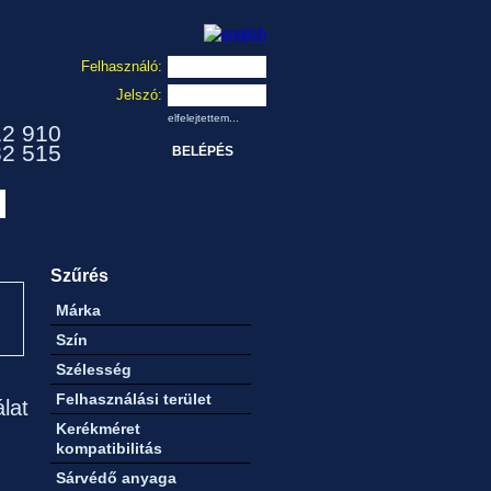
Felhasználó:
Jelszó:
elfelejtettem...
12 910
32 515
Szűrés
Márka
Szín
Szélesség
Felhasználási terület
álat
Kerékméret
kompatibilitás
Sárvédő anyaga