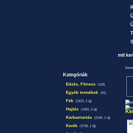
R
Ü
Ü
T
S
mit ke
Keres
Kategóriák
Edzés, Fitness
(118)
Egyéb termékek
(91)
Fék
(1823,
2 új
)
Hajtás
(1950,
2 új
)
Ke
Karbantartás
(2169,
1 új
)
Kerék
(3738,
1 új
)