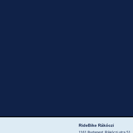
RideBike Rákóczi
1161 Budapest, Rákóczi utca 51.