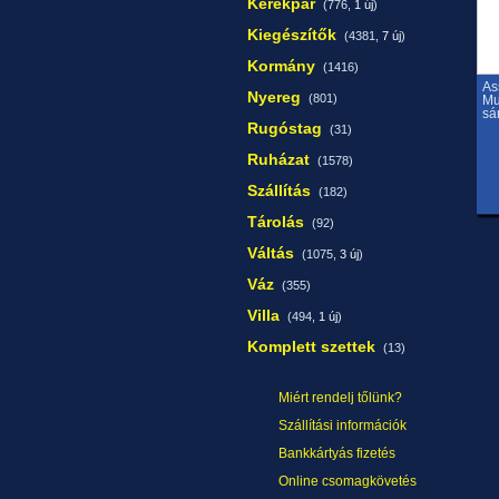
Kerékpár
(776,
1 új
)
Kiegészítők
(4381,
7 új
)
Kormány
(1416)
As
Nyereg
(801)
Mu
sá
Rugóstag
(31)
Ruházat
(1578)
Szállítás
(182)
Tárolás
(92)
Váltás
(1075,
3 új
)
Váz
(355)
Villa
(494,
1 új
)
Komplett szettek
(13)
Miért rendelj tőlünk?
Szállítási információk
Bankkártyás fizetés
Online csomagkövetés