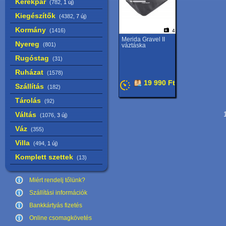
Kerékpár
(782,
1 új
)
Kiegészítők
(4382,
7 új
)
Kormány
(1416)
4
Merida Gravel II
Nyereg
(801)
váztáska
Rugóstag
(31)
Ruházat
(1578)
19 990 Ft
Szállítás
(182)
Tárolás
(92)
Váltás
1
(1076,
3 új
)
Váz
(355)
Villa
(494,
1 új
)
Komplett szettek
(13)
Miért rendelj tőlünk?
Szállítási információk
Bankkártyás fizetés
Online csomagkövetés