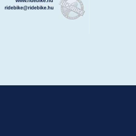
www.ridebike.hu
ridebike@ridebike.hu