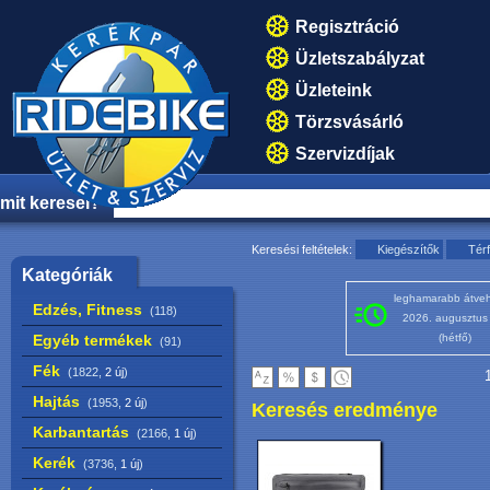
Regisztráció
Üzletszabályzat
Üzleteink
Törzsvásárló
Szervizdíjak
mit keresel?
Keresési feltételek:
Kiegészítők
Térf
Kategóriák
leghamarabb átveh
Edzés, Fitness
(118)
2026. augusztus
Egyéb termékek
(hétfő)
(91)
Fék
(1822,
2 új
)
1
Hajtás
(1953,
2 új
)
Keresés eredménye
Karbantartás
(2166,
1 új
)
Kerék
(3736,
1 új
)