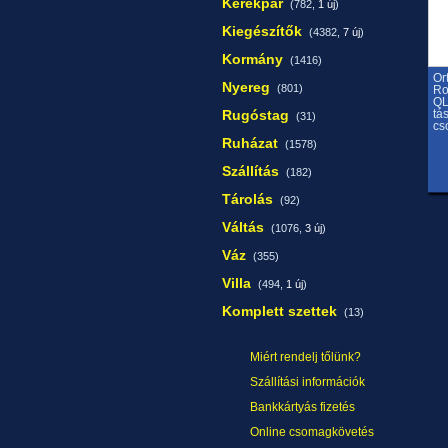
Kerékpár
(782,
1 új
)
Kiegészítők
(4382,
7 új
)
Kormány
(1416)
Or
Nyereg
(801)
Ro
QL
Rugóstag
tá
(31)
cs
Ruházat
(1578)
Szállítás
(182)
Tárolás
(92)
Váltás
(1076,
3 új
)
Váz
(355)
Villa
(494,
1 új
)
Komplett szettek
(13)
Miért rendelj tőlünk?
Szállítási információk
Bankkártyás fizetés
Online csomagkövetés