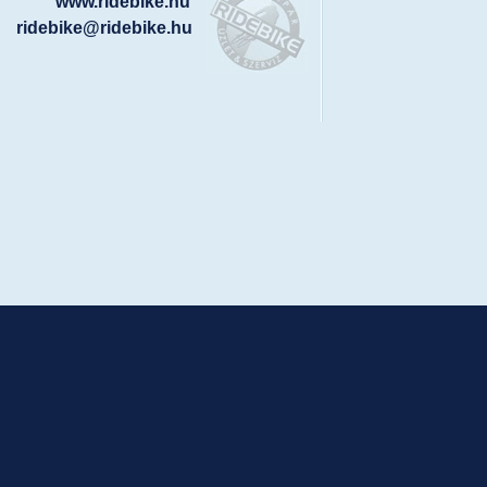
www.ridebike.hu
ridebike@ridebike.hu