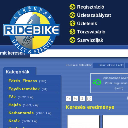
Regisztráció
Üzletszabályzat
Üzleteink
Törzsvásárló
Szervizdíjak
mit keresel?
Keresési feltételek:
Szín: fekete / zöld
Kategóriák
leghamarabb átveh
Edzés, Fitness
(118)
2026. augusztus
Egyéb termékek
(hétfő)
(91)
Fék
(1822,
2 új
)
1
Hajtás
(1953,
2 új
)
Keresés eredménye
Karbantartás
(2167,
1 új
)
Kerék
(3736,
1 új
)