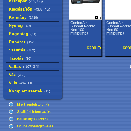
Kerékpár
(782,
1 új
)
Kiegészítők
(4382,
7 új
)
Kormány
(1416)
5
Contec Air
Contec Air
Nyereg
(801)
Support Pocket
Support Pocket
Neo 100
Neo 80
Rugóstag
minipumpa
minipumpa
(31)
Ruházat
(1578)
6290 Ft
689
Szállítás
(182)
Tárolás
(92)
Váltás
1
(1076,
3 új
)
Váz
(355)
Villa
(494,
1 új
)
Komplett szettek
(13)
Miért rendelj tőlünk?
Szállítási információk
Bankkártyás fizetés
Online csomagkövetés