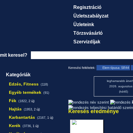
Regisztráció
Üzletszabályzat
Üzleteink
Törzsvásárló
Szervizdíjak
mit keresel?
Keresési feltételek:
Elem típusa: SR44
Kategóriák
leghamarabb átveh
Edzés, Fitness
(118)
2026. augusztus
Egyéb termékek
(hétfő)
(91)
Fék
(1822,
2 új
)
1
Hajtás
(1953,
2 új
)
Keresés eredménye
Karbantartás
(2167,
1 új
)
Kerék
(3736,
1 új
)