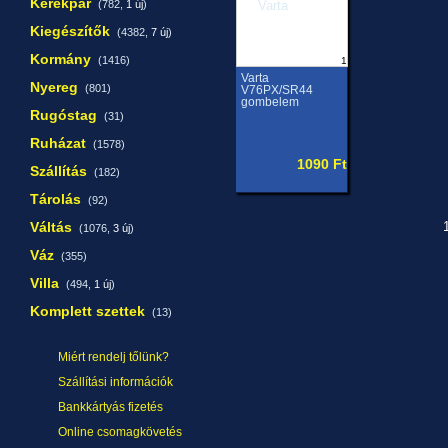
Kerékpár
(782,
1 új
)
Kiegészítők
(4382,
7 új
)
Kormány
(1416)
1
Varta
Nyereg
(801)
V76PX/SR44
gombelem
Rugóstag
(31)
Ruházat
(1578)
1090 Ft
Szállítás
(182)
Tárolás
(92)
Váltás
1
(1076,
3 új
)
Váz
(355)
Villa
(494,
1 új
)
Komplett szettek
(13)
Miért rendelj tőlünk?
Szállítási információk
Bankkártyás fizetés
Online csomagkövetés