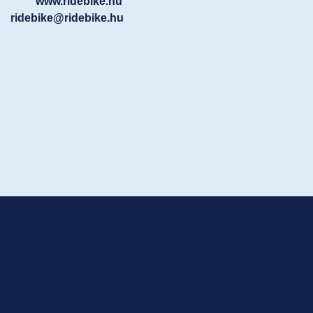
www.ridebike.hu
ridebike@ridebike.hu