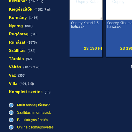
Kerékpár
(782,
1 új
)
Kiegészítők
(4382,
7 új
)
Kormány
(1416)
2
Osprey Katari 1.5
Osprey Kitsuma
Nyereg
(801)
hátizsák
hátizsák
Rugóstag
(31)
Ruházat
(1578)
23 190 Ft
23 19
Szállítás
(182)
Tárolás
(92)
Váltás
1
(1076,
3 új
)
Váz
(355)
Villa
(494,
1 új
)
Komplett szettek
(13)
Miért rendelj tőlünk?
Szállítási információk
Bankkártyás fizetés
Online csomagkövetés