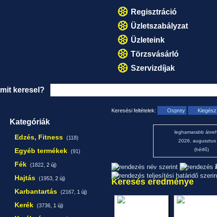
Regisztráció
Üzletszabályzat
Üzleteink
Törzsvásárló
Szervizdíjak
mit keresel?
Keresési feltételek:
Osprey
Kiegész
Kategóriák
leghamarabb átveh
Edzés, Fitness
(118)
2026. augusztus
Egyéb termékek
(hétfő)
(91)
Fék
(1822,
2 új
)
1
Hajtás
(1953,
2 új
)
Keresés eredménye
Karbantartás
(2167,
1 új
)
Kerék
(3736,
1 új
)