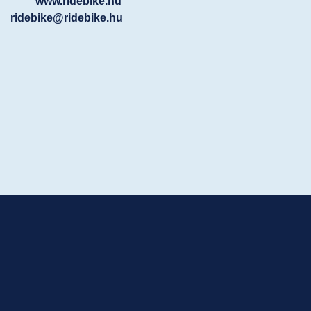
www.ridebike.hu
ridebike@ridebike.hu