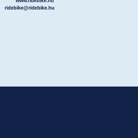
www.ridebike.hu
ridebike@ridebike.hu