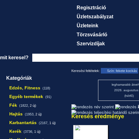
Regisztráció
Üzletszabályzat
Üzleteink
Törzsvásárló
Szervizdíjak
mit keresel?
Keresési feltételek:
Szín: fekete kockás
Kategóriák
leghamarabb átveh
Edzés, Fitness
(118)
2026. augusztus
Egyéb termékek
(hétfő)
(91)
Fék
(1822,
2 új
)
1
Hajtás
(1953,
2 új
)
Keresés eredménye
Karbantartás
(2167,
1 új
)
Kerék
(3736,
1 új
)