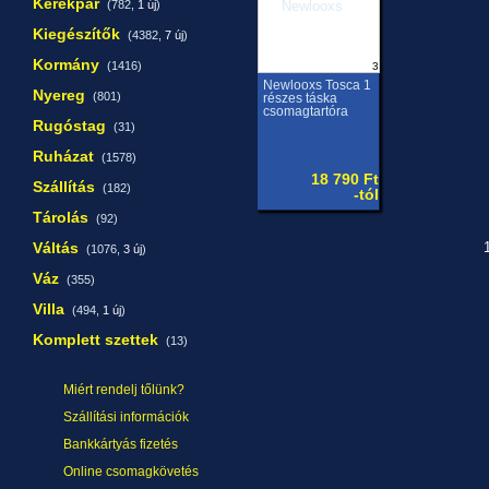
Kerékpár
(782,
1 új
)
Kiegészítők
(4382,
7 új
)
Kormány
(1416)
3
Newlooxs Tosca 1
Nyereg
(801)
részes táska
csomagtartóra
Rugóstag
(31)
Ruházat
(1578)
18 790 Ft
Szállítás
(182)
-tól
Tárolás
(92)
Váltás
1
(1076,
3 új
)
Váz
(355)
Villa
(494,
1 új
)
Komplett szettek
(13)
Miért rendelj tőlünk?
Szállítási információk
Bankkártyás fizetés
Online csomagkövetés