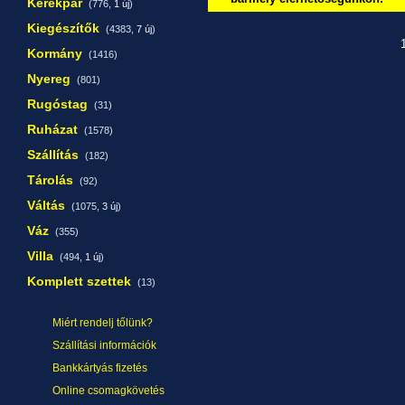
Kerékpár
(776,
1 új
)
Kiegészítők
(4383,
7 új
)
1
Kormány
(1416)
Nyereg
(801)
Rugóstag
(31)
Ruházat
(1578)
Szállítás
(182)
Tárolás
(92)
Váltás
(1075,
3 új
)
Váz
(355)
Villa
(494,
1 új
)
Komplett szettek
(13)
Miért rendelj tőlünk?
Szállítási információk
Bankkártyás fizetés
Online csomagkövetés