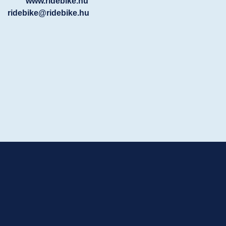
www.ridebike.hu
ridebike@ridebike.hu