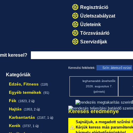
Regisztráció
Üzletszabályzat
Üzleteink
Törzsvásárló
Szervizdíjak
mit keresel?
Keresési feltételek:
Szín: áttetsző ezüst
Kategóriák
leghamarabb átvehetők:
Edzés, Fitness
(118)
2026. augusztus 7.
Egyéb termékek
(péntek)
(91)
Fék
(1823,
2 új
)
1
Hajtás
(1953,
2 új
)
Keresés eredménye
Karbantartás
(2167,
1 új
)
Sajnáljuk, a megadott szűrési f
Kerék
(3737,
1 új
)
Kérjük keress más paraméterekk
bármely elérhetőségünkön!