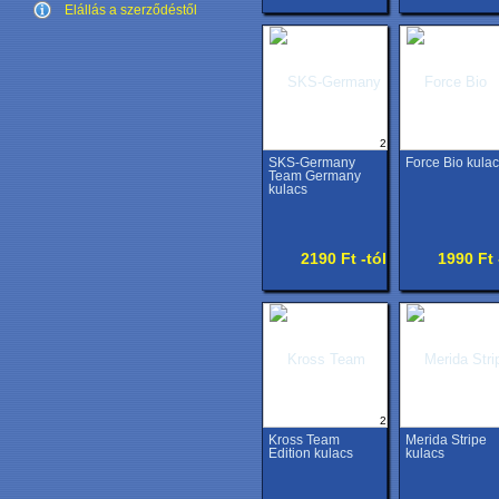
Elállás a szerződéstől
2
SKS-Germany
Force Bio kula
Team Germany
kulacs
2190 Ft -tól
1990 Ft 
2
Kross Team
Merida Stripe
Edition kulacs
kulacs