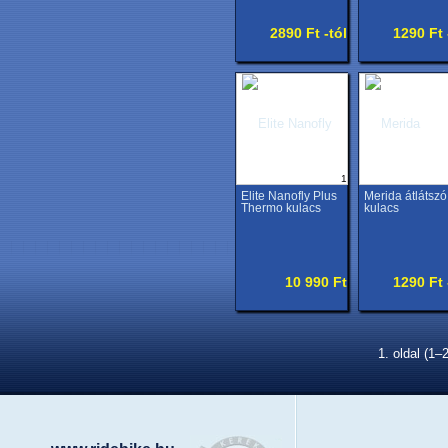
2890 Ft -tól
1290 Ft 
1
Elite Nanofly Plus
Merida átlátszó
Thermo kulacs
kulacs
10 990 Ft
1290 Ft 
1. oldal (1–