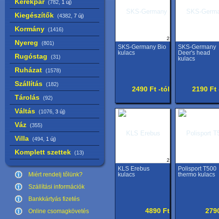
Kerékpár
(782,
1 új
)
Kiegészítők
(4382,
7 új
)
Kormány
(1416)
2
Nyereg
(801)
SKS-Germany Bio
SKS-Germany
kulacs
Deer's head
Rugóstag
(31)
kulacs
Ruházat
(1578)
Szállítás
(182)
2490 Ft -tól
2190 Ft 
Tárolás
(92)
Váltás
(1076,
3 új
)
Váz
(355)
Villa
(494,
1 új
)
Komplett szettek
(13)
2
KLS Erebus
Polisport T500
Miért rendelj tőlünk?
kulacs
thermo kulacs
Szállítási információk
Bankkártyás fizetés
4890 Ft
279
Online csomagkövetés