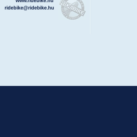
www.ridebike.hu
ridebike@ridebike.hu