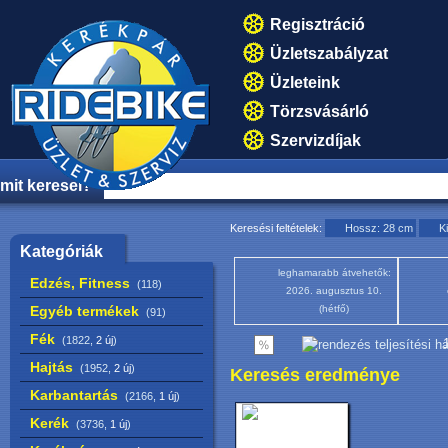
Regisztráció
Üzletszabályzat
Üzleteink
Törzsvásárló
Szervizdíjak
mit keresel?
Keresési feltételek:
Hossz: 28 cm
K
Kategóriák
leghamarabb átvehetők:
Edzés, Fitness
(118)
2026. augusztus 10.
Egyéb termékek
(hétfő)
(91)
Fék
(1822,
2 új
)
1
Hajtás
(1952,
2 új
)
Keresés eredménye
Karbantartás
(2166,
1 új
)
Kerék
(3736,
1 új
)