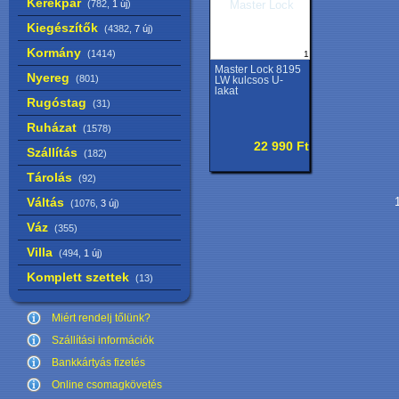
Kerékpár
(782,
1 új
)
Kiegészítők
(4382,
7 új
)
Kormány
(1414)
1
Master Lock 8195
Nyereg
(801)
LW kulcsos U-
lakat
Rugóstag
(31)
Ruházat
(1578)
22 990 Ft
Szállítás
(182)
Tárolás
(92)
Váltás
1
(1076,
3 új
)
Váz
(355)
Villa
(494,
1 új
)
Komplett szettek
(13)
Miért rendelj tőlünk?
Szállítási információk
Bankkártyás fizetés
Online csomagkövetés