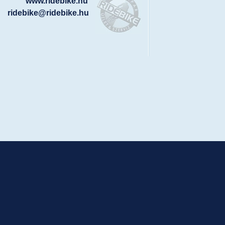
www.ridebike.hu
ridebike@ridebike.hu