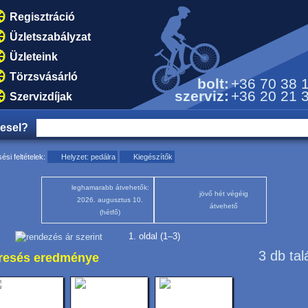
Regisztráció
Üzletszabályzat
Üzleteink
Törzsvásárló
bolt:
+36 70 38 
szerviz:
+36 20 21 
Szervizdíjak
resel?
ési feltételek:
Helyzet: pedálra
Kiegészítők
leghamarabb átvehetők:
jövő hét végéig
2026. augusztus 10.
átvehető
(hétfő)
1. oldal (1–3)
3 db tal
resés eredménye