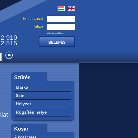
Felhasználó:
Jelszó:
elfelejtettem...
12 910
32 515
Szűrés
Márka
Szín
Helyzet
Rögzítés helye
álat
Kosár
A kosár üres.