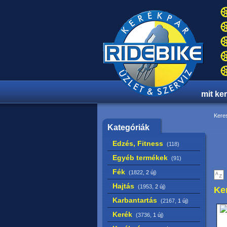
mit ke
Keres
Kategóriák
Edzés, Fitness
(118)
Egyéb termékek
(91)
Fék
(1822,
2 új
)
Hajtás
(1953,
2 új
)
Ke
Karbantartás
(2167,
1 új
)
Kerék
(3736,
1 új
)