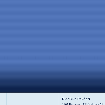
RideBike Rákóczi
1161 Budapest, Rákóczi utca 51.