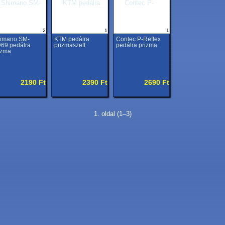
2
1
1
imano SM-
KTM pedálra
Contec P-Reflex
69 pedálra
prizmaszett
pedálra prizma
izma
2190 Ft
2390 Ft
2690 Ft
1. oldal (1–3)