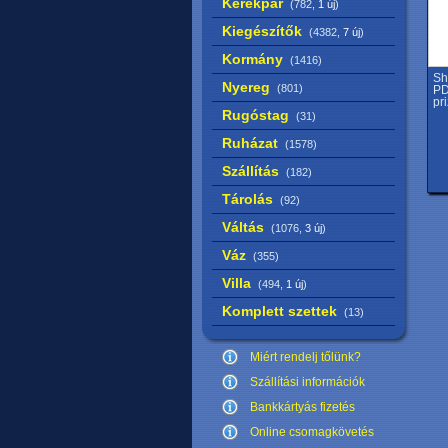
Kerékpár
(782,
1 új
)
Kiegészítők
(4382,
7 új
)
Kormány
(1416)
Sh
Nyereg
(801)
PD
pr
Rugóstag
(31)
Ruházat
(1578)
Szállítás
(182)
Tárolás
(92)
Váltás
(1076,
3 új
)
Váz
(355)
Villa
(494,
1 új
)
Komplett szettek
(13)
Miért rendelj tőlünk?
Szállítási információk
Bankkártyás fizetés
Online csomagkövetés