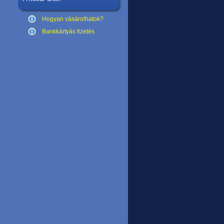
Hogyan vásárolhatok?
Bankkártyás fizetés