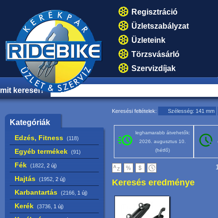
Regisztráció
Üzletszabályzat
Üzleteink
Törzsvásárló
Szervizdíjak
mit keresel?
Keresési feltételek:
Szélesség: 141 mm
Kategóriák
leghamarabb átvehetők:
Edzés, Fitness
(118)
2026. augusztus 10.
Egyéb termékek
(hétfő)
(91)
Fék
(1822,
2 új
)
1
Hajtás
(1952,
2 új
)
Keresés eredménye
Karbantartás
(2166,
1 új
)
Kerék
(3736,
1 új
)