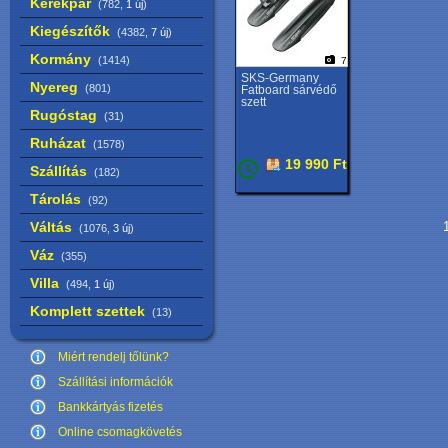
Kerékpár
(782,
1 új
)
Kiegészítők
(4382,
7 új
)
Kormány
(1414)
7
SKS-Germany
Nyereg
(801)
Fatboard sárvédő
szett
Rugóstag
(31)
Ruházat
(1578)
19 990 Ft
Szállítás
(182)
Tárolás
(92)
Váltás
1
(1076,
3 új
)
Váz
(355)
Villa
(494,
1 új
)
Komplett szettek
(13)
Miért rendelj tőlünk?
Szállítási információk
Bankkártyás fizetés
Online csomagkövetés