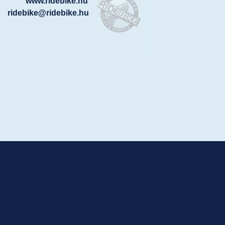
www.ridebike.hu
ridebike@ridebike.hu