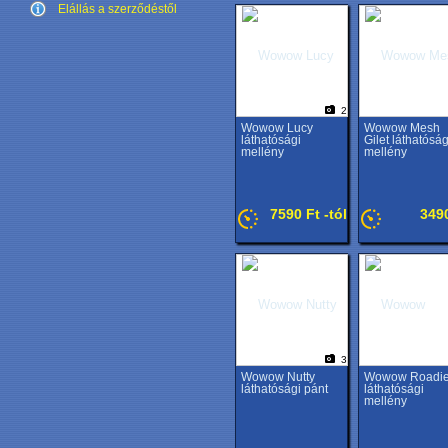
Elállás a szerződéstől
2
Wowow Lucy
Wowow Mesh
láthatósági
Gilet láthatóság
mellény
mellény
7590 Ft -tól
349
3
Wowow Nutty
Wowow Roadi
láthatósági pánt
láthatósági
mellény