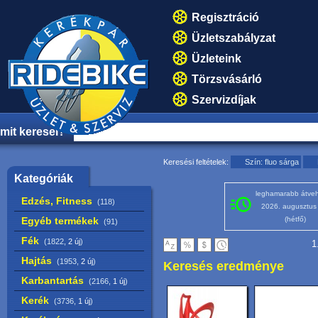
Regisztráció
Üzletszabályzat
Üzleteink
Törzsvásárló
Szervizdíjak
mit keresel?
Keresési feltételek:
Szín: fluo sárga
Kategóriák
leghamarabb átveh
Edzés, Fitness
(118)
2026. augusztus
Egyéb termékek
(hétfő)
(91)
Fék
(1822,
2 új
)
1
Hajtás
(1953,
2 új
)
Keresés eredménye
Karbantartás
(2166,
1 új
)
Kerék
(3736,
1 új
)