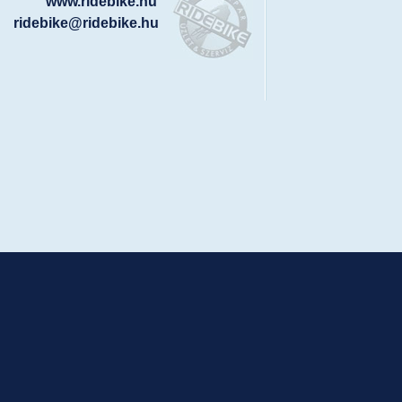
www.ridebike.hu
ridebike@ridebike.hu