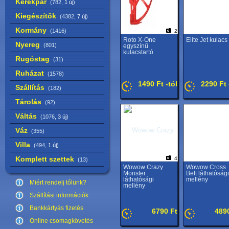
Kerékpár
(782,
1 új
)
Kiegészítők
(4382,
7 új
)
Kormány
(1416)
2
Roto X-One
Elite Jet kulacs
Nyereg
(801)
egyszínű
kulacstartó
Rugóstag
(31)
Ruházat
(1578)
1490 Ft -tól
2290 Ft 
Szállítás
(182)
Tárolás
(92)
Váltás
(1076,
3 új
)
Váz
(355)
Villa
(494,
1 új
)
Komplett szettek
4
(13)
Wowow Crazy
Wowow Cross
Monster
Belt láthatósági
láthatósági
mellény
Miért rendelj tőlünk?
mellény
Szállítási információk
Bankkártyás fizetés
6790 Ft
489
Online csomagkövetés