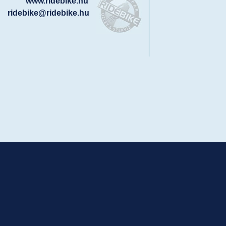
www.ridebike.hu
ridebike@ridebike.hu