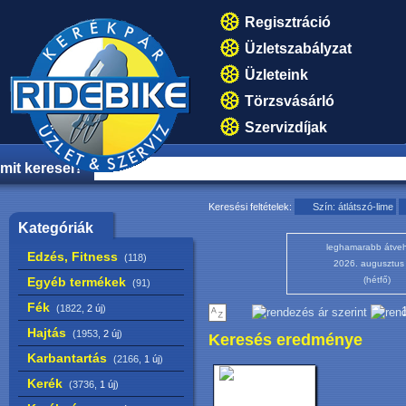
Regisztráció
Üzletszabályzat
Üzleteink
Törzsvásárló
Szervizdíjak
mit keresel?
Keresési feltételek:
Szín: átlátszó-lime
Kategóriák
leghamarabb átveh
Edzés, Fitness
(118)
2026. augusztus
Egyéb termékek
(hétfő)
(91)
Fék
(1822,
2 új
)
1
Hajtás
(1953,
2 új
)
Keresés eredménye
Karbantartás
(2166,
1 új
)
Kerék
(3736,
1 új
)