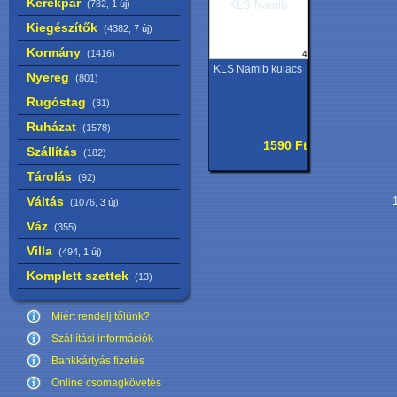
Kerékpár
(782,
1 új
)
Kiegészítők
(4382,
7 új
)
Kormány
(1416)
4
KLS Namib kulacs
Nyereg
(801)
Rugóstag
(31)
Ruházat
(1578)
1590 Ft
Szállítás
(182)
Tárolás
(92)
Váltás
1
(1076,
3 új
)
Váz
(355)
Villa
(494,
1 új
)
Komplett szettek
(13)
Miért rendelj tőlünk?
Szállítási információk
Bankkártyás fizetés
Online csomagkövetés