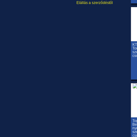
Elállás a szerződéstől
KT
To
sz
cs
To
Be
ny
sz
cs