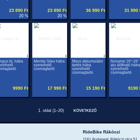
23 890 Ft
23 890 Ft
36 990 Ft
31 990 
20 %
20 %
1
1
1
ngus AL hátra
Merida Silex hátra
Mxus akkumulátor
Noname 26"-28"
erelhető
szerelhető
tartós hátra
alu állítható hátra
omagtartó
csomagtartó
szerelhető
szerelhető
csomagtartó
csomagtartó
9990 Ft
17 990 Ft
15 190 Ft
9190 
1. oldal (1–20)
KÖVETKEZŐ
RideBike Rákóczi
1161 Budapest, Rákóczi utca 51.