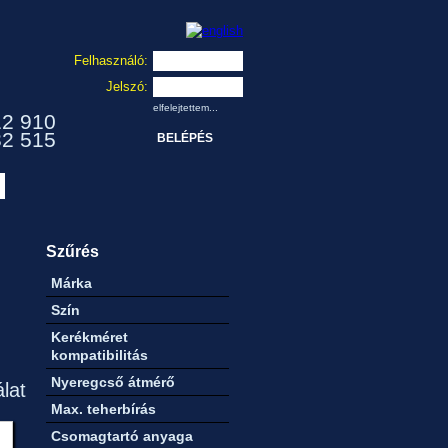
Felhasználó:
Jelszó:
elfelejtettem...
12 910
32 515
Szűrés
Márka
Szín
Kerékméret
kompatibilitás
Nyeregcső átmérő
álat
Max. teherbírás
Csomagtartó anyaga