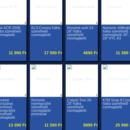
2
1
1
or ACR-2506
KLS Convoy hátra
Noname acél 24-
Noname Állítható
tra szerelhető
szerelhető
28" hátra
hátra szerelhető
omagtartó
csomagtartó
szerelhető
csomagtartó 26",
csomagtartó
28" HYL-03
11 990 Ft
17 090 Ft
4690 Ft
11 390 
2
2
1
oname
Noname
Csepel Tour 26-
KTM Snap It Cro
orszáras
nyeregcsőre
28" hátra
hátra szerelhető
umínium
szerelhető
szerelhető
csomagtartó
eregcsőre
csomagtartó
csomagtartó
erelhető
prizmával
omagtartó
13 090 Ft
11 590 Ft
9890 Ft
25 990 