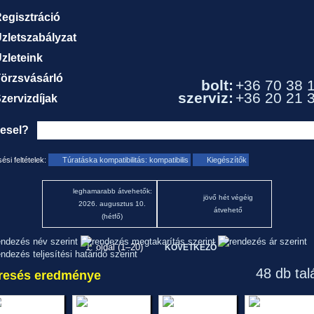
egisztráció
zletszabályzat
zleteink
örzsvásárló
bolt:
+36 70 38 
szerviz:
+36 20 21 
zervizdíjak
resel?
ési feltételek:
Túratáska kompatibilitás: kompatibilis
Kiegészítők
leghamarabb átvehetők:
jövő hét végéig
2026. augusztus 10.
átvehető
(hétfő)
1. oldal (1–20)
KÖVETKEZŐ
48 db tal
resés eredménye