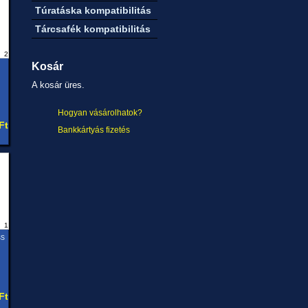
Túratáska kompatibilitás
Tárcsafék kompatibilitás
2
Kosár
A kosár üres.
Hogyan vásárolhatok?
Ft
Bankkártyás fizetés
1
ss
Ft