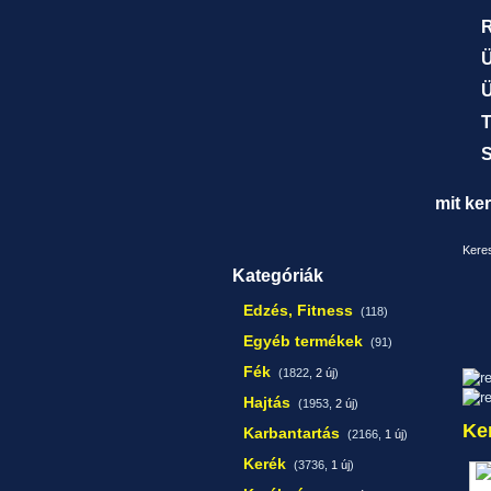
R
Ü
Ü
T
S
mit ke
Keres
Kategóriák
Edzés, Fitness
(118)
Egyéb termékek
(91)
Fék
(1822,
2 új
)
Hajtás
(1953,
2 új
)
Ke
Karbantartás
(2166,
1 új
)
Kerék
(3736,
1 új
)