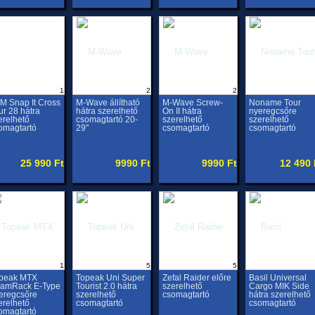
1
2
2
M Snap It Cross
M-Wave állítható
M-Wave Screw-
Noname Tour
ur 28 hátra
hátra szerelhető
On II hátra
nyeregcsőre
erelhető
csomagtartó 20-
szerelhető
szerelhető
omagtartó
29"
csomagtartó
csomagtartó
25 990 Ft
9990 Ft
9990 Ft
12 490 
1
5
5
peak MTX
Topeak Uni Super
Zefal Raider előre
Basil Universal
amRack E-Type
Tourist 2.0 hátra
szerelhető
Cargo MIK Side
eregcsőre
szerelhető
csomagtartó
hátra szerelhető
erelhető
csomagtartó
csomagtartó
omagtartó