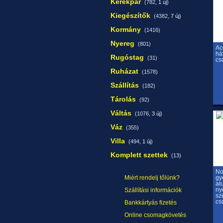
Kerékpár
(782,
1 új
)
Kiegészítők
(4382,
7 új
)
Kormány
(1416)
Nyereg
(801)
Ac
há
Rugóstag
(31)
cs
Ruházat
(1578)
Szállítás
(182)
Tárolás
(92)
Váltás
(1076,
3 új
)
Váz
(355)
Villa
(494,
1 új
)
Komplett szettek
(13)
N
Miért rendelj tőlünk?
gy
al
ny
Szállítási információk
sz
cs
Bankkártyás fizetés
Online csomagkövetés