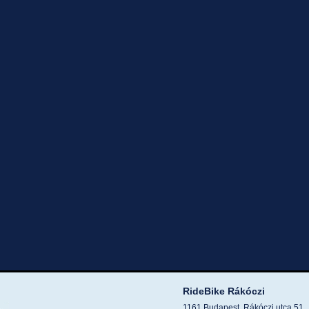
RideBike Rákóczi
1161 Budapest, Rákóczi utca 51.