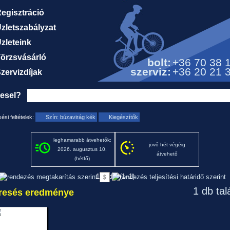
egisztráció
zletszabályzat
zleteink
örzsvásárló
bolt:
+36 70 38 
szerviz:
+36 20 21 
zervizdíjak
resel?
ési feltételek:
Szín: búzavirág kék
Kiegészítők
leghamarabb átvehetők:
jövő hét végéig
2026. augusztus 10.
átvehető
(hétfő)
1. oldal (1–1)
1 db tal
resés eredménye