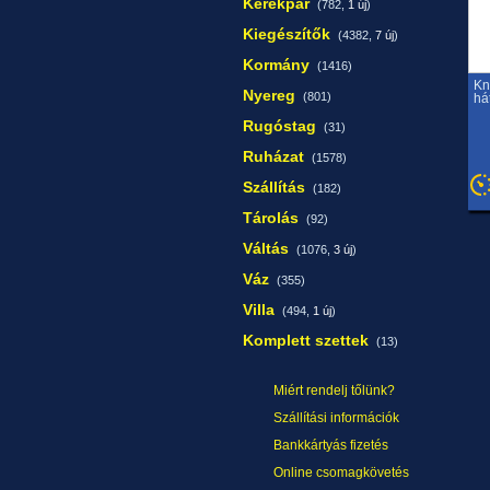
Kerékpár
(782,
1 új
)
Kiegészítők
(4382,
7 új
)
Kormány
(1416)
Kn
Nyereg
(801)
há
Rugóstag
(31)
Ruházat
(1578)
Szállítás
(182)
Tárolás
(92)
Váltás
(1076,
3 új
)
Váz
(355)
Villa
(494,
1 új
)
Komplett szettek
(13)
Miért rendelj tőlünk?
Szállítási információk
Bankkártyás fizetés
Online csomagkövetés