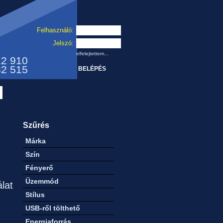
Felhasználó:
Jelszó:
elfelejtettem...
12 910
32 515
Szűrés
Márka
Szín
Fényerő
Üzemmód
álat
Stílus
USB-ről tölthető
Energiaforrás