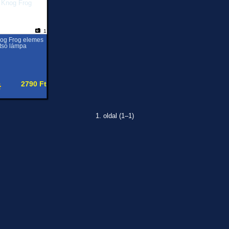
1
og Frog elemes
tsó lámpa
2790 Ft
1. oldal (1–1)