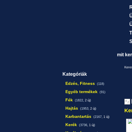
R
Ü
Ü
T
S
mit ke
Keres
Kategóriák
Edzés, Fitness
(118)
Egyéb termékek
(91)
Fék
(1822,
2 új
)
Hajtás
(1953,
2 új
)
Ke
Karbantartás
(2167,
1 új
)
Kerék
(3736,
1 új
)