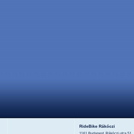
RideBike Rákóczi
1161 Budapest, Rákóczi utca 51.