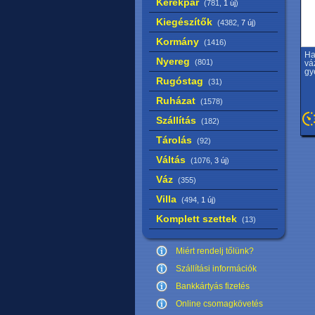
Kerékpár
(781,
1 új
)
Kiegészítők
(4382,
7 új
)
Kormány
(1416)
Ha
Nyereg
(801)
vá
gy
Rugóstag
(31)
Ruházat
(1578)
Szállítás
(182)
Tárolás
(92)
Váltás
(1076,
3 új
)
Váz
(355)
Villa
(494,
1 új
)
Komplett szettek
(13)
Miért rendelj tőlünk?
Szállítási információk
Bankkártyás fizetés
Online csomagkövetés