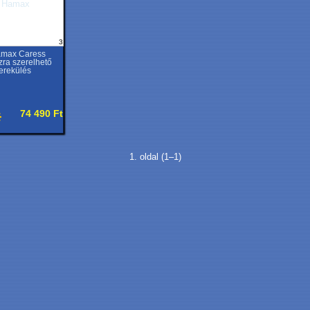
3
max Caress
zra szerelhető
erekülés
74 490 Ft
1. oldal (1–1)