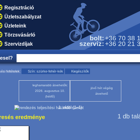
Regisztráció
Üzletszabályzat
Üzleteink
Törzsvásárló
bolt:
+36 70 38 
szerviz:
+36 20 21 
Szervizdíjak
resel?
ési feltételek:
Szín: szürke-fehér-kék
Kiegészítők
leghamarabb átvehetők:
jövő hét végéig
2026. augusztus 10.
átvehető
(hétfő)
1. oldal (1–1)
1 db tal
resés eredménye