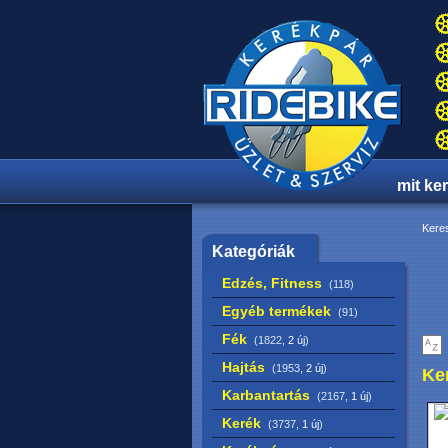
mit ke
Keres
Kategóriák
Edzés, Fitness
(118)
Egyéb termékek
(91)
Fék
(1822,
2 új
)
Hajtás
(1953,
2 új
)
Ke
Karbantartás
(2167,
1 új
)
Kerék
(3737,
1 új
)