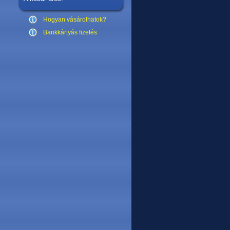
Hogyan vásárolhatok?
Bankkártyás fizetés