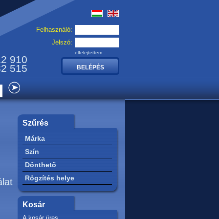
Felhasználó:
Jelszó:
elfelejtettem...
12 910
32 515
Szűrés
Márka
Szín
Dönthető
Rögzítés helye
álat
Kosár
A kosár üres.