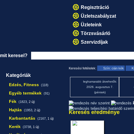
Regisztráció
Üzletszabályzat
Üzleteink
Törzsvásárló
Szervizdíjak
mit keresel?
Keresési feltételek:
Szín: cián kék
K
Kategóriák
leghamarabb átvehetők:
Edzés, Fitness
(118)
2026. augusztus 7.
Egyéb termékek
(péntek)
(91)
Fék
(1823,
2 új
)
1
Hajtás
(1953,
2 új
)
Keresés eredménye
Karbantartás
(2167,
1 új
)
Kerék
(3738,
1 új
)