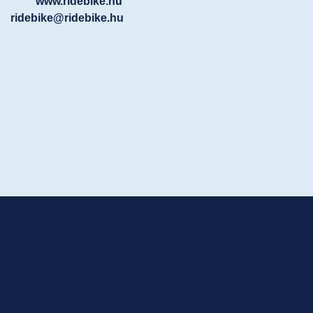
www.ridebike.hu
ridebike@ridebike.hu