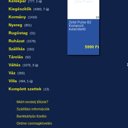
Kerékpár
(777,
1 új
)
Kiegészítők
(4383,
7 új
)
Kormány
(1416)
10
Zefal Pulse B2
Nyereg
(801)
Kompozit
kulacstartó
Rugóstag
(31)
Ruházat
(1578)
5990 Ft
Szállítás
(182)
Tárolás
(92)
Váltás
1
(1075,
3 új
)
Váz
(355)
Villa
(494,
1 új
)
Komplett szettek
(13)
Miért rendelj tőlünk?
Szállítási információk
Bankkártyás fizetés
Online csomagkövetés