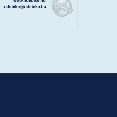
www.ridebike.hu
ridebike@ridebike.hu