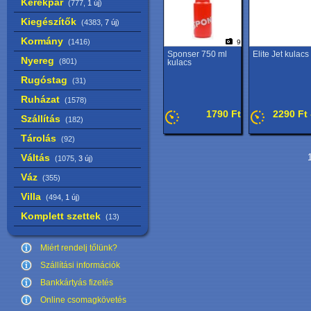
Kerékpár
(777,
1 új
)
Kiegészítők
(4383,
7 új
)
Kormány
(1416)
9
Sponser 750 ml
Elite Jet kulacs
Nyereg
(801)
kulacs
Rugóstag
(31)
Ruházat
(1578)
1790 Ft
2290 Ft 
Szállítás
(182)
Tárolás
(92)
Váltás
1
(1075,
3 új
)
Váz
(355)
Villa
(494,
1 új
)
Komplett szettek
(13)
Miért rendelj tőlünk?
Szállítási információk
Bankkártyás fizetés
Online csomagkövetés