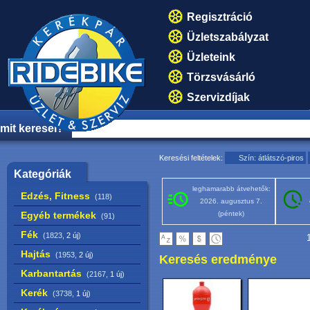
Regisztráció
Üzletszabályzat
Üzleteink
Törzsvásárló
Szervizdíjak
mit keresel?
Keresési feltételek:
Szín: átlátszó-piros
Kategóriák
leghamarabb átvehetők:
Edzés, Fitness
(118)
2026. augusztus 7.
Egyéb termékek
(péntek)
(91)
Fék
(1823,
2 új
)
1
Hajtás
(1953,
2 új
)
Keresés eredménye
Karbantartás
(2167,
1 új
)
Kerék
(3738,
1 új
)