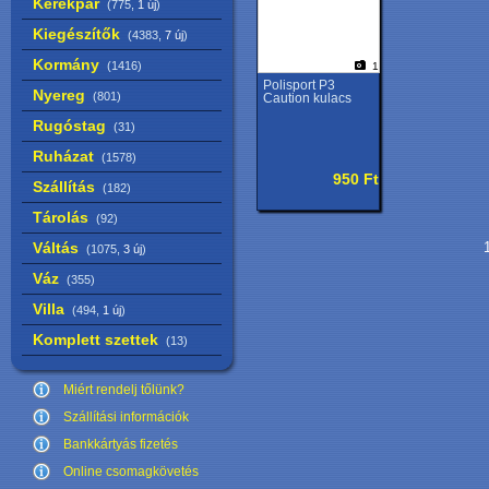
Kerékpár
(775,
1 új
)
Kiegészítők
(4383,
7 új
)
Kormány
(1416)
1
Polisport P3
Nyereg
(801)
Caution kulacs
Rugóstag
(31)
Ruházat
(1578)
950 Ft
Szállítás
(182)
Tárolás
(92)
Váltás
1
(1075,
3 új
)
Váz
(355)
Villa
(494,
1 új
)
Komplett szettek
(13)
Miért rendelj tőlünk?
Szállítási információk
Bankkártyás fizetés
Online csomagkövetés