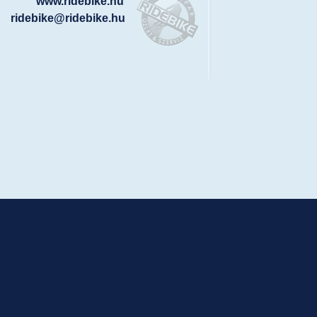
www.ridebike.hu
ridebike@ridebike.hu