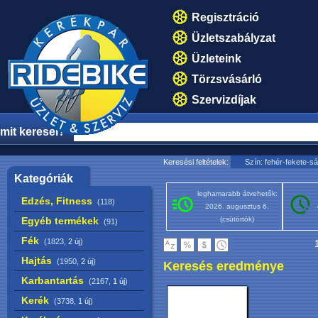
Regisztráció
Üzletszabályzat
Üzleteink
Törzsvásárló
Szervizdíjak
mit keresel?
Keresési feltételek:
Szín: fehér-fekete-s
Kategóriák
leghamarabb átvehetők:
Edzés, Fitness
(118)
2026. augusztus 6.
Egyéb termékek
(csütörtök)
(91)
Fék
(1823,
2 új
)
1
Hajtás
(1950,
2 új
)
Keresés eredménye
Karbantartás
(2167,
1 új
)
Kerék
(3738,
1 új
)