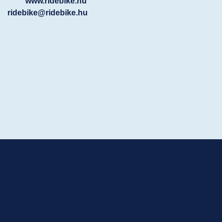
www.ridebike.hu
ridebike@ridebike.hu