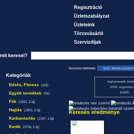
Regisztráció
Üzletszabályzat
Üzleteink
Törzsvásárló
Szervizdíjak
mit keresel?
Keresési feltételek:
Szín: fekete-szürke-
Kategóriák
leghamarabb átveh
Edzés, Fitness
(118)
2026. augusztus
Egyéb termékek
(hétfő)
(91)
Fék
(1822,
2 új
)
1
Hajtás
(1953,
2 új
)
Keresés eredménye
Karbantartás
(2167,
1 új
)
Kerék
(3736,
1 új
)