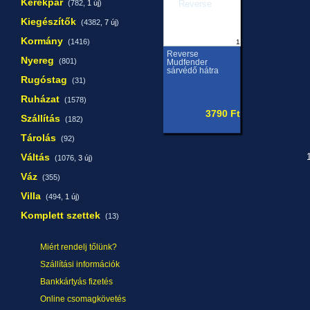
Kerékpár
(782,
1 új
)
Kiegészítők
(4382,
7 új
)
Kormány
(1416)
1
Reverse
Nyereg
(801)
Mudfender
sárvédő hátra
Rugóstag
(31)
Ruházat
(1578)
3790 Ft
Szállítás
(182)
Tárolás
(92)
Váltás
1
(1076,
3 új
)
Váz
(355)
Villa
(494,
1 új
)
Komplett szettek
(13)
Miért rendelj tőlünk?
Szállítási információk
Bankkártyás fizetés
Online csomagkövetés