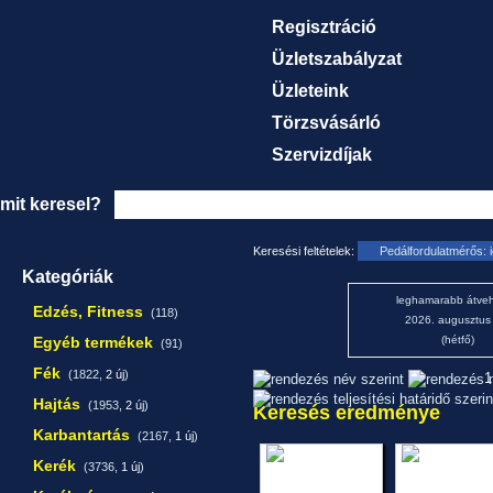
Regisztráció
Üzletszabályzat
Üzleteink
Törzsvásárló
Szervizdíjak
mit keresel?
Keresési feltételek:
Pedálfordulatmérős: 
Kategóriák
leghamarabb átveh
Edzés, Fitness
(118)
2026. augusztus
Egyéb termékek
(hétfő)
(91)
Fék
(1822,
2 új
)
1
Hajtás
(1953,
2 új
)
Keresés eredménye
Karbantartás
(2167,
1 új
)
Kerék
(3736,
1 új
)