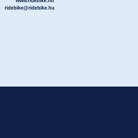
www.ridebike.hu
ridebike@ridebike.hu