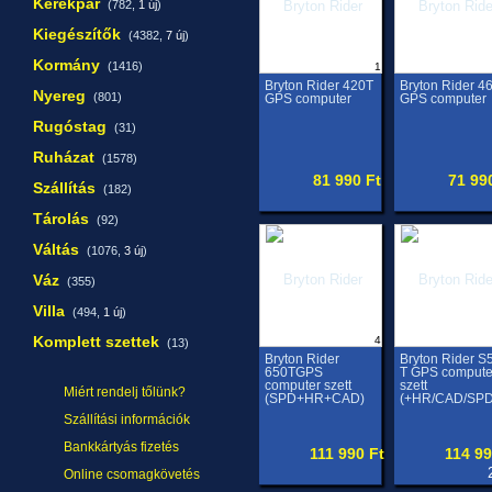
Kerékpár
(782,
1 új
)
Kiegészítők
(4382,
7 új
)
Kormány
(1416)
1
Bryton Rider 420T
Bryton Rider 4
Nyereg
(801)
GPS computer
GPS computer
Rugóstag
(31)
Ruházat
(1578)
81 990 Ft
71 99
Szállítás
(182)
Tárolás
(92)
Váltás
(1076,
3 új
)
Váz
(355)
Villa
(494,
1 új
)
Komplett szettek
4
(13)
Bryton Rider
Bryton Rider S
650TGPS
T GPS compute
computer szett
szett
Miért rendelj tőlünk?
(SPD+HR+CAD)
(+HR/CAD/SPD
Szállítási információk
Bankkártyás fizetés
111 990 Ft
114 99
Online csomagkövetés