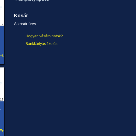
Kosár
A kosár üres.
2
Hogyan vásárolhatok?
Bankkártyás fizetés
Ft
13
a
Ft