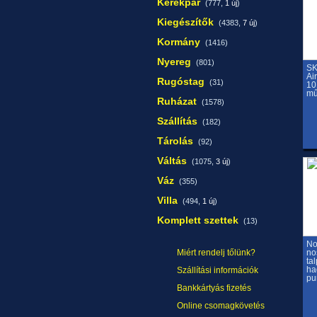
Kerékpár
(777,
1 új
)
Kiegészítők
(4383,
7 új
)
Kormány
(1416)
Nyereg
(801)
SK
Ai
Rugóstag
(31)
10
mű
Ruházat
(1578)
Szállítás
(182)
Tárolás
(92)
Váltás
(1075,
3 új
)
Váz
(355)
Villa
(494,
1 új
)
Komplett szettek
(13)
N
Miért rendelj tőlünk?
no
ta
ha
Szállítási információk
p
Bankkártyás fizetés
Online csomagkövetés