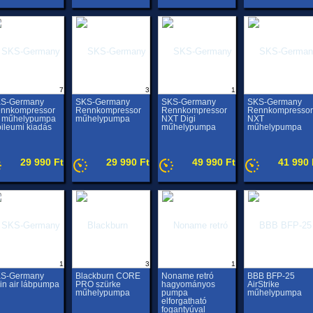
7
3
1
S-Germany
SKS-Germany
SKS-Germany
SKS-Germany
nnkompressor
Rennkompressor
Rennkompressor
Rennkompressor
 műhelypumpa
műhelypumpa
NXT Digi
NXT
bileumi kiadás
műhelypumpa
műhelypumpa
29 990 Ft
29 990 Ft
49 990 Ft
41 990 
1
3
1
S-Germany
Blackburn CORE
Noname retró
BBB BFP-25
in air lábpumpa
PRO szürke
hagyományos
AirStrike
műhelypumpa
pumpa
műhelypumpa
elforgatható
fogantyúval