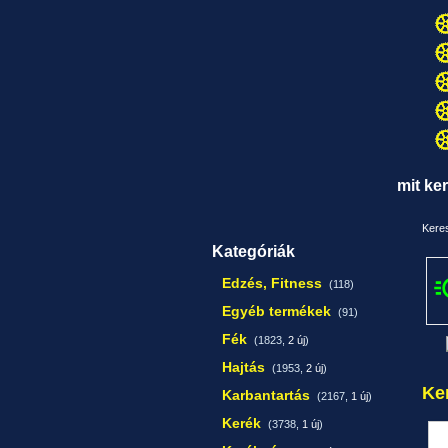
mit ke
Keres
Kategóriák
Edzés, Fitness
(118)
Egyéb termékek
(91)
Fék
(1823,
2 új
)
Hajtás
(1953,
2 új
)
Ke
Karbantartás
(2167,
1 új
)
Kerék
(3738,
1 új
)