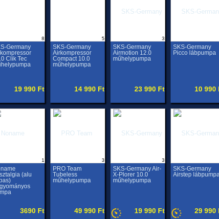
8
5
3
S-Germany
SKS-Germany
SKS-Germany
SKS-Germany
rkompressor
Airkompressor
Airmotion 12.0
Picco lábpumpa
.0 Clik Tec
Compact 10.0
műhelypumpa
helypumpa
műhelypumpa
19 990 Ft
14 990 Ft
23 990 Ft
10 990 
1
3
3
oname
PRO Team
SKS-Germany Air-
SKS-Germany
sztalgia (alu
Tubeless
X-Plorer 10.0
Airstep lábpump
lpas)
műhelypumpa
műhelypumpa
gyományos
umpa
3690 Ft
49 990 Ft
19 990 Ft
29 990 