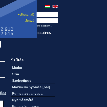
Felhasználó:
Jelszó:
elfelejtettem...
12 910
32 515
Szűrés
Márka
Szín
Szeleptípus
Maximum nyomás [bar]
álat
Pumpatest anyaga
Nyomásmérő
Pumpafej típusa