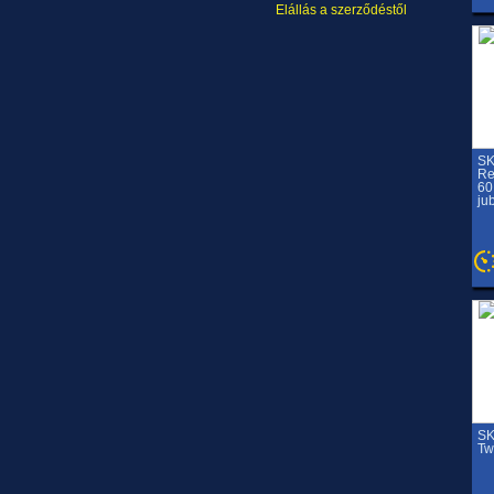
Elállás a szerződéstől
SK
Re
60
ju
SK
Tw