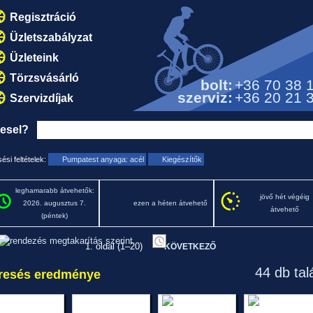
Regisztráció
Üzletszabályzat
Üzleteink
Törzsvásárló
bolt:
+36 70 38 
szerviz:
+36 20 21 
Szervizdíjak
resel?
ési feltételek:
Pumpatest anyaga: acél
Kiegészítők
leghamarabb átvehetők:
jövő hét végéig
2026. augusztus 7.
ezen a héten átvehető
átvehető
(péntek)
1. oldal (1–20)
KÖVETKEZŐ
44 db tal
resés eredménye