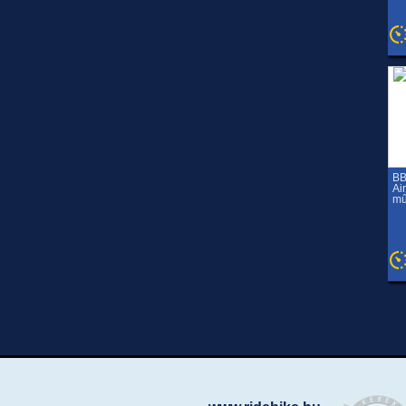
BB
Ai
mű