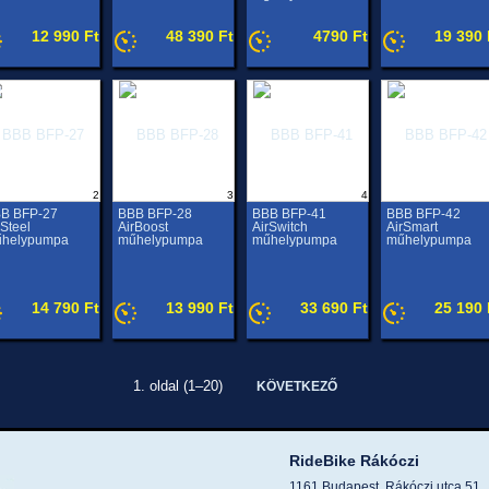
12 990 Ft
48 390 Ft
4790 Ft
19 390 
2
3
4
B BFP-27
BBB BFP-28
BBB BFP-41
BBB BFP-42
rSteel
AirBoost
AirSwitch
AirSmart
helypumpa
műhelypumpa
műhelypumpa
műhelypumpa
14 790 Ft
13 990 Ft
33 690 Ft
25 190 
1. oldal (1–20)
KÖVETKEZŐ
RideBike Rákóczi
1161 Budapest, Rákóczi utca 51.