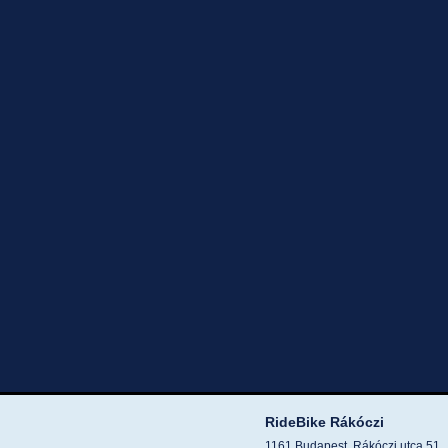
RideBike Rákóczi
1161 Budapest, Rákóczi utca 51.