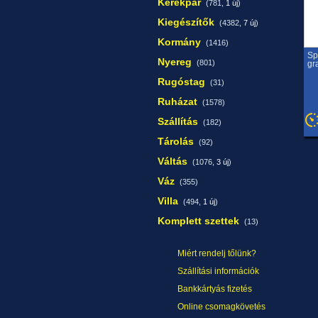
Kerékpár
(781,
1 új
)
Kiegészítők
(4382,
7 új
)
Kormány
(1416)
Sp
Nyereg
(801)
gr
Rugóstag
(31)
Ruházat
(1578)
Szállítás
(182)
Tárolás
(92)
Váltás
(1076,
3 új
)
Váz
(355)
Villa
(494,
1 új
)
Komplett szettek
(13)
Miért rendelj tőlünk?
Szállítási információk
Bankkártyás fizetés
Online csomagkövetés