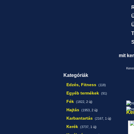
R
Ü
Ü
T
S
mit ke
Keres
Kategóriák
Edzés, Fitness
(118)
Egyéb termékek
(91)
Fék
(1822,
2 új
)
Hajtás
(1953,
2 új
)
Ke
Karbantartás
(2167,
1 új
)
Kerék
(3737,
1 új
)