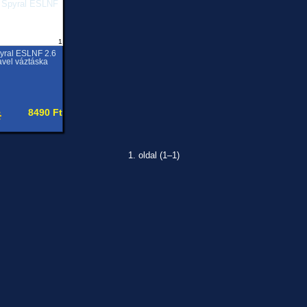
1
yral ESLNF 2.6
avel váztáska
8490 Ft
1. oldal (1–1)