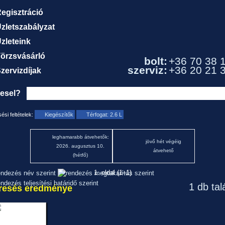
egisztráció
zletszabályzat
zleteink
örzsvásárló
bolt:
+36 70 38 
szerviz:
+36 20 21 
zervizdíjak
resel?
ési feltételek:
Kiegészítők
Térfogat: 2.6 L
leghamarabb átvehetők:
jövő hét végéig
2026. augusztus 10.
átvehető
(hétfő)
1. oldal (1–1)
1 db tal
resés eredménye