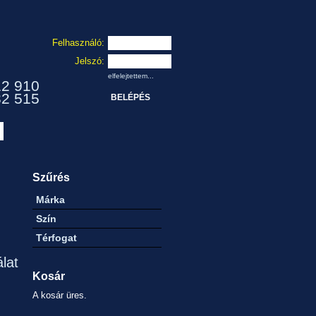
Felhasználó:
Jelszó:
elfelejtettem...
12 910
32 515
Szűrés
Márka
Szín
Térfogat
álat
Kosár
A kosár üres.