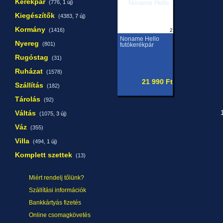
Kerékpár
(776,
1 új
)
Kiegészítők
(4383,
7 új
)
Kormány
(1416)
2
Noname Hello
Nyereg
(801)
futókerékpár
Rugóstag
(31)
Ruházat
(1578)
21 990 Ft
Szállítás
(182)
Tárolás
(92)
Váltás
1
(1075,
3 új
)
Váz
(355)
Villa
(494,
1 új
)
Komplett szettek
(13)
Miért rendelj tőlünk?
Szállítási információk
Bankkártyás fizetés
Online csomagkövetés