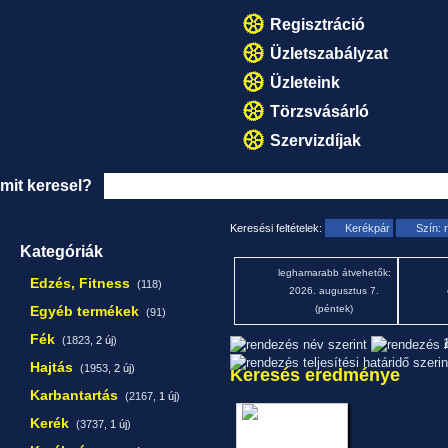
Regisztráció
Üzletszabályzat
Üzleteink
Törzsvásárló
Szervizdíjak
mit keresel?
Keresési feltételek:
Kerékpár
Szín: 
Kategóriák
leghamarabb átvehetők:
Edzés, Fitness
(118)
2026. augusztus 7.
Egyéb termékek
(péntek)
(91)
Fék
(1823,
2 új
)
1
Hajtás
(1953,
2 új
)
Keresés eredménye
Karbantartás
(2167,
1 új
)
Kerék
(3737,
1 új
)