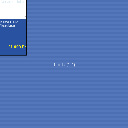
2
name Hello
tókerékpár
21 990 Ft
1. oldal (1–1)