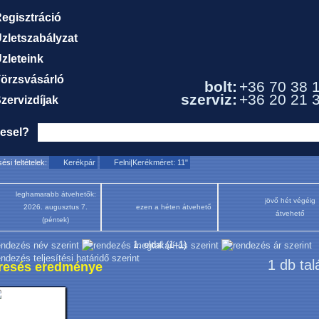
egisztráció
zletszabályzat
zleteink
örzsvásárló
bolt:
+36 70 38 
szerviz:
+36 20 21 
zervizdíjak
resel?
ési feltételek:
Kerékpár
Felni|Kerékméret: 11"
leghamarabb átvehetők:
jövő hét végéig
2026. augusztus 7.
ezen a héten átvehető
átvehető
(péntek)
1. oldal (1–1)
1 db tal
resés eredménye