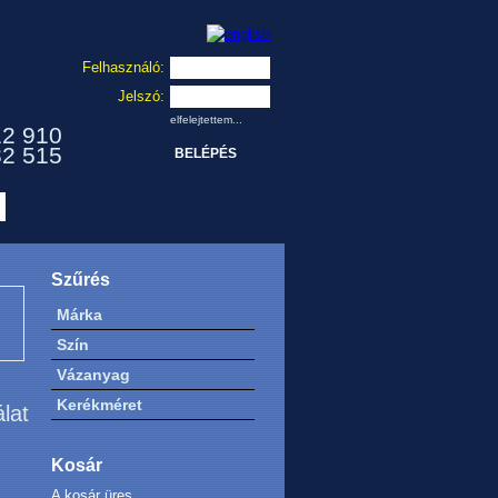
Felhasználó:
Jelszó:
elfelejtettem...
12 910
32 515
Szűrés
Márka
Szín
Vázanyag
Kerékméret
álat
Kosár
A kosár üres.