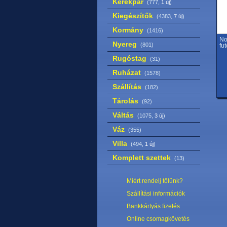
Kerékpár
(777,
1 új
)
Kiegészítők
(4383,
7 új
)
Kormány
(1416)
No
Nyereg
(801)
fu
Rugóstag
(31)
Ruházat
(1578)
Szállítás
(182)
Tárolás
(92)
Váltás
(1075,
3 új
)
Váz
(355)
Villa
(494,
1 új
)
Komplett szettek
(13)
Miért rendelj tőlünk?
Szállítási információk
Bankkártyás fizetés
Online csomagkövetés