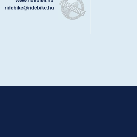
www.ridebike.hu
ridebike@ridebike.hu