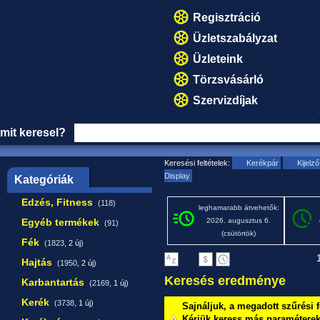
Regisztráció
Üzletszabályzat
Üzleteink
Törzsvásárló
Szervizdíjak
mit keresel?
Keresési feltételek:
Kerékpár
Kijelz
Display
Kategóriák
Edzés, Fitness
(118)
leghamarabb átvehetők:
Egyéb termékek
2026. augusztus 6.
(91)
(csütörtök)
Fék
(1823,
2 új
)
1
Hajtás
(1950,
2 új
)
Keresés eredménye
Karbantartás
(2169,
1 új
)
Kerék
(3738,
1 új
)
Sajnáljuk, a megadott szűrési f
Kérjük keress más paraméterekk