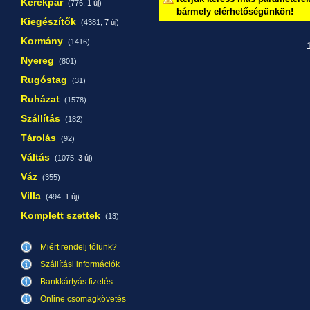
Kerékpár
(776,
1 új
)
bármely elérhetőségünkön!
Kiegészítők
(4381,
7 új
)
Kormány
(1416)
1
Nyereg
(801)
Rugóstag
(31)
Ruházat
(1578)
Szállítás
(182)
Tárolás
(92)
Váltás
(1075,
3 új
)
Váz
(355)
Villa
(494,
1 új
)
Komplett szettek
(13)
Miért rendelj tőlünk?
Szállítási információk
Bankkártyás fizetés
Online csomagkövetés