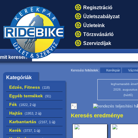
Regisztráció
Üzletszabályzat
Üzleteink
Törzsvásárló
Szervizdíjak
mit keresel?
Keresési feltételek:
Kerékpár
Vázmér
Kategóriák
leghamarabb átveh
Edzés, Fitness
(118)
2026. augusztus
Egyéb termékek
(hétfő)
(91)
Fék
(1822,
2 új
)
1
Hajtás
(1953,
2 új
)
Keresés eredménye
Karbantartás
(2167,
1 új
)
Kerék
(3737,
1 új
)