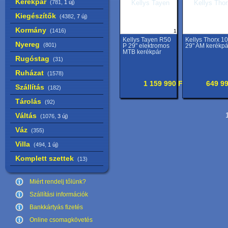
Kerékpár
(781,
1 új
)
Kiegészítők
(4382,
7 új
)
Kormány
(1416)
1
Kellys Tayen R50
Kellys Thorx 10
Nyereg
(801)
P 29" elektromos
29" AM kerékpá
MTB kerékpár
Rugóstag
(31)
Ruházat
(1578)
1 159 990 Ft
649 99
Szállítás
(182)
Tárolás
(92)
Váltás
1
(1076,
3 új
)
Váz
(355)
Villa
(494,
1 új
)
Komplett szettek
(13)
Miért rendelj tőlünk?
Szállítási információk
Bankkártyás fizetés
Online csomagkövetés