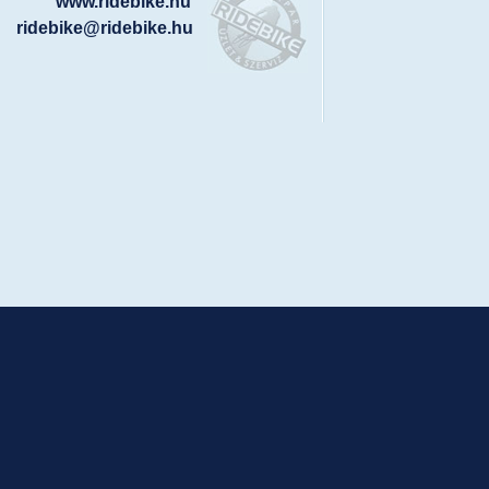
www.ridebike.hu
ridebike@ridebike.hu