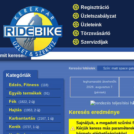
Regisztráció
Üzletszabályzat
Üzleteink
Törzsvásárló
Szervizdíjak
mit keresel?
Keresési feltételek:
Szín: matt space gal
Kategóriák
leghamarabb átvehetők:
Edzés, Fitness
(118)
2026. augusztus 7.
Egyéb termékek
(péntek)
(91)
Fék
(1822,
2 új
)
1
Hajtás
(1953,
2 új
)
Keresés eredménye
Karbantartás
(2167,
1 új
)
Sajnáljuk, a megadott szűrési f
Kerék
(3737,
1 új
)
Kérjük keress más paraméterekk
bármely elérhetőségünkön!