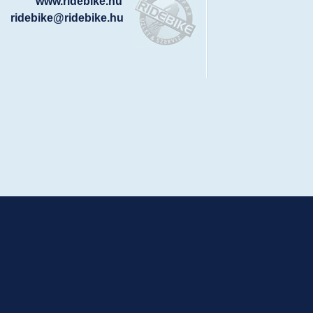
www.ridebike.hu
ridebike@ridebike.hu