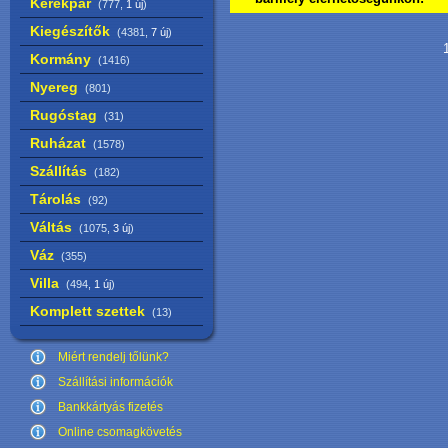
Kerékpár
(777,
1 új
)
Kiegészítők
(4381,
7 új
)
1
Kormány
(1416)
Nyereg
(801)
Rugóstag
(31)
Ruházat
(1578)
Szállítás
(182)
Tárolás
(92)
Váltás
(1075,
3 új
)
Váz
(355)
Villa
(494,
1 új
)
Komplett szettek
(13)
Miért rendelj tőlünk?
Szállítási információk
Bankkártyás fizetés
Online csomagkövetés