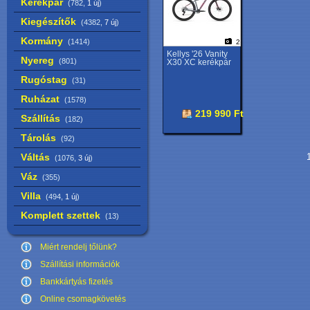
Kerékpár
(782,
1 új
)
Kiegészítők
(4382,
7 új
)
Kormány
(1414)
2
Kellys '26 Vanity
Nyereg
(801)
X30 XC kerékpár
Rugóstag
(31)
Ruházat
(1578)
219 990 Ft
Szállítás
(182)
Tárolás
(92)
Váltás
1
(1076,
3 új
)
Váz
(355)
Villa
(494,
1 új
)
Komplett szettek
(13)
Miért rendelj tőlünk?
Szállítási információk
Bankkártyás fizetés
Online csomagkövetés