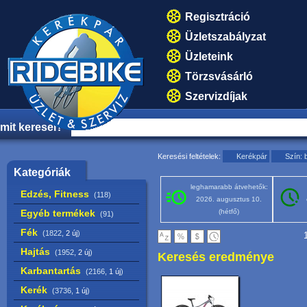
Regisztráció
Üzletszabályzat
Üzleteink
Törzsvásárló
Szervizdíjak
mit keresel?
Keresési feltételek:
Kerékpár
Szín: 
Kategóriák
leghamarabb átvehetők:
Edzés, Fitness
(118)
2026. augusztus 10.
Egyéb termékek
(hétfő)
(91)
Fék
(1822,
2 új
)
1
Hajtás
(1952,
2 új
)
Keresés eredménye
Karbantartás
(2166,
1 új
)
Kerék
(3736,
1 új
)