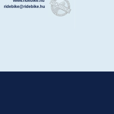
www.ridebike.hu
ridebike@ridebike.hu