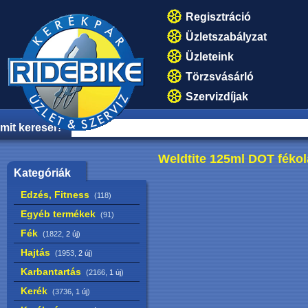
Regisztráció
Üzletszabályzat
Üzleteink
Törzsvásárló
Szervizdíjak
mit keresel?
Weldtite 125ml DOT fékol
Kategóriák
Edzés, Fitness
(118)
Egyéb termékek
(91)
Fék
(1822,
2 új
)
Hajtás
(1953,
2 új
)
Karbantartás
(2166,
1 új
)
Kerék
(3736,
1 új
)