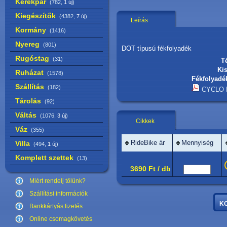
Kerékpár
(782,
1 új
)
Kiegészítők
(4382,
7 új
)
Leírás
Kormány
(1416)
Nyereg
(801)
DOT típusú fékfolyadék
Rugóstag
(31)
Té
Kis
Ruházat
(1578)
Fékfolyadék
Szállítás
(182)
CYCLO 
Tárolás
(92)
Váltás
(1076,
3 új
)
Cikkek
Váz
(355)
RideBike ár
Mennyiség
Villa
(494,
1 új
)
Komplett szettek
(13)
3690 Ft / db
Miért rendelj tőlünk?
Szállítási információk
Bankkártyás fizetés
Online csomagkövetés