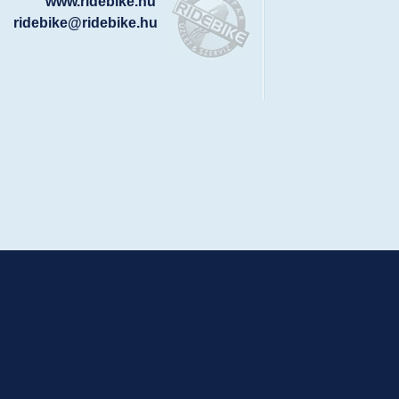
www.ridebike.hu
ridebike@ridebike.hu