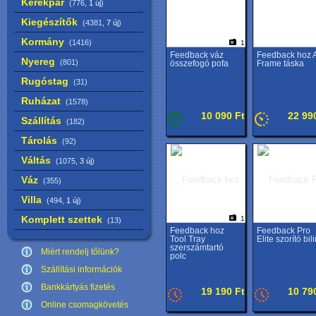
Kerékpár
(776,
1 új
)
Kiegészítők
(4381,
7 új
)
Kormány
(1416)
1
Feedback váz
Feedback hoz 
Nyereg
(801)
összefogó pofa
Frame táska
Rugóstag
(31)
Ruházat
(1578)
10 090 Ft
22 99
Szállítás
(182)
Tárolás
(92)
Váltás
(1075,
3 új
)
Váz
(355)
Villa
(494,
1 új
)
Komplett szettek
1
(13)
Feedback hoz
Feedback Pro
Tool Tray
Elite szorító bil
szerszámtartó
Miért rendelj tőlünk?
polc
Szállítási információk
Bankkártyás fizetés
19 190 Ft
10 79
Online csomagkövetés