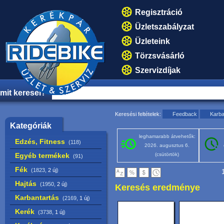
Regisztráció
Üzletszabályzat
Üzleteink
Törzsvásárló
Szervizdíjak
mit keresel?
Keresési feltételek:
Feedback
Karba
Kategóriák
leghamarabb átvehetők:
Edzés, Fitness
(118)
2026. augusztus 6.
Egyéb termékek
(csütörtök)
(91)
Fék
(1823,
2 új
)
1
Hajtás
(1950,
2 új
)
Keresés eredménye
Karbantartás
(2169,
1 új
)
Kerék
(3738,
1 új
)