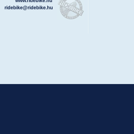
www.ridebike.hu
ridebike@ridebike.hu