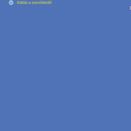
Elállás a szerződéstől
1