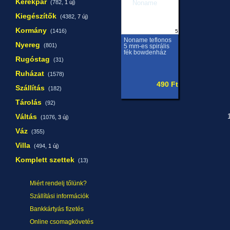
Kerékpár
(782,
1 új
)
Kiegészítők
(4382,
7 új
)
Kormány
(1416)
5
Noname teflonos
Nyereg
(801)
5 mm-es spirális
fék bowdenház
Rugóstag
(31)
Ruházat
(1578)
490 Ft
Szállítás
(182)
Tárolás
(92)
Váltás
1
(1076,
3 új
)
Váz
(355)
Villa
(494,
1 új
)
Komplett szettek
(13)
Miért rendelj tőlünk?
Szállítási információk
Bankkártyás fizetés
Online csomagkövetés