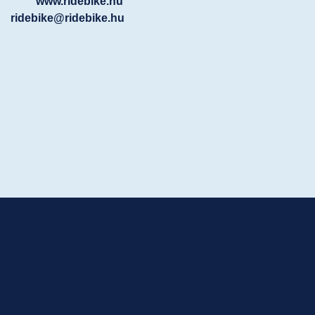
www.ridebike.hu
ridebike@ridebike.hu