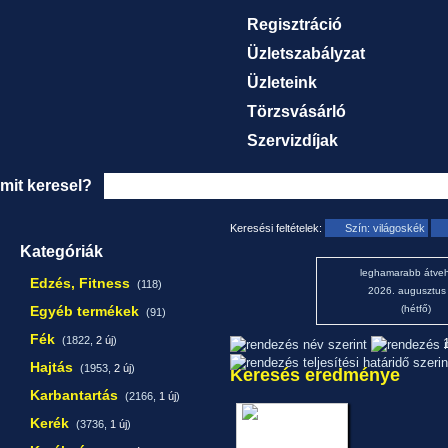
Regisztráció
Üzletszabályzat
Üzleteink
Törzsvásárló
Szervizdíjak
mit keresel?
Keresési feltételek:
Szín: világoskék
Kategóriák
leghamarabb átveh
Edzés, Fitness
(118)
2026. augusztus
Egyéb termékek
(hétfő)
(91)
Fék
(1822,
2 új
)
1
Hajtás
(1953,
2 új
)
Keresés eredménye
Karbantartás
(2166,
1 új
)
Kerék
(3736,
1 új
)