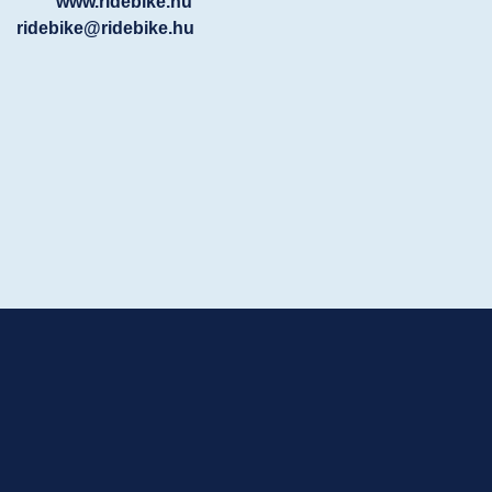
www.ridebike.hu
ridebike@ridebike.hu