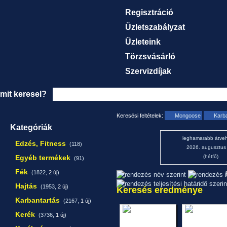
Regisztráció
Üzletszabályzat
Üzleteink
Törzsvásárló
Szervizdíjak
mit keresel?
Keresési feltételek:
Mongoose
Karb
Kategóriák
leghamarabb átveh
Edzés, Fitness
(118)
2026. augusztus
Egyéb termékek
(hétfő)
(91)
Fék
(1822,
2 új
)
1
Hajtás
(1953,
2 új
)
Keresés eredménye
Karbantartás
(2167,
1 új
)
Kerék
(3736,
1 új
)