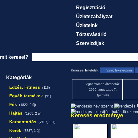
Regisztráció
Üzletszabályzat
Üzleteink
Törzsvásárló
Szervizdíjak
mit keresel?
Keresési feltételek:
Szín: fekete-piros
Kategóriák
leghamarabb átvehetők:
Edzés, Fitness
(118)
2026. augusztus 7.
Egyéb termékek
(péntek)
(91)
Fék
(1822,
2 új
)
1
Hajtás
(1953,
2 új
)
Keresés eredménye
Karbantartás
(2167,
1 új
)
Kerék
(3737,
1 új
)