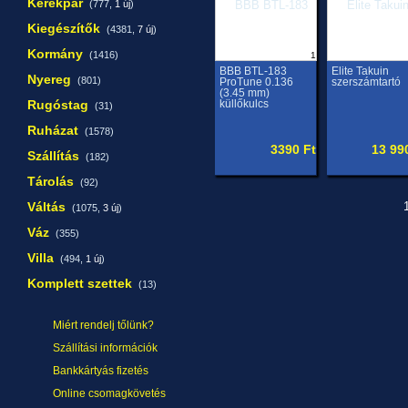
Kerékpár
(777,
1 új
)
Kiegészítők
(4381,
7 új
)
Kormány
(1416)
1
BBB BTL-183
Elite Takuin
Nyereg
(801)
ProTune 0.136
szerszámtartó
(3.45 mm)
Rugóstag
küllőkulcs
(31)
Ruházat
(1578)
3390 Ft
13 99
Szállítás
(182)
Tárolás
(92)
Váltás
1
(1075,
3 új
)
Váz
(355)
Villa
(494,
1 új
)
Komplett szettek
(13)
Miért rendelj tőlünk?
Szállítási információk
Bankkártyás fizetés
Online csomagkövetés