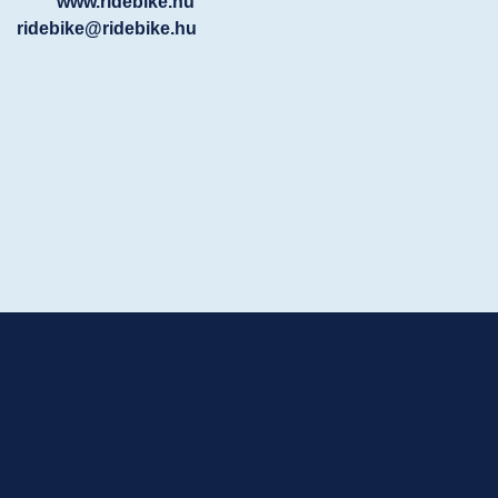
www.ridebike.hu
ridebike@ridebike.hu