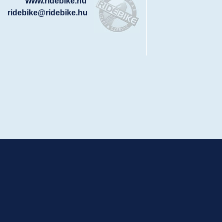
www.ridebike.hu
ridebike@ridebike.hu