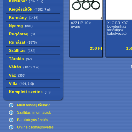
Kerékpár
(782,
1 új
)
Kiegészítők
(4382,
7 új
)
Kormány
(1416)
1
a2Z HP-10 o-
XLC BR-X07
Nyereg
(801)
gyűrű
bowdenház
tartóklipsz
Rugóstag
kábelvezető
(31)
Ruházat
(1578)
250 Ft
15
Szállítás
(182)
Tárolás
(92)
Váltás
1
(1076,
3 új
)
Váz
(355)
Villa
(494,
1 új
)
Komplett szettek
(13)
Miért rendelj tőlünk?
Szállítási információk
Bankkártyás fizetés
Online csomagkövetés