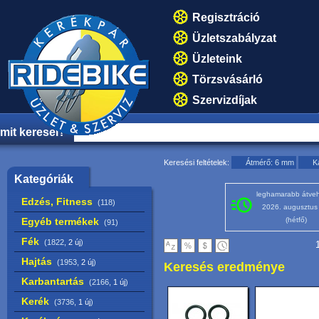
Regisztráció
Üzletszabályzat
Üzleteink
Törzsvásárló
Szervizdíjak
mit keresel?
Keresési feltételek:
Átmérő: 6 mm
K
Kategóriák
leghamarabb átveh
Edzés, Fitness
(118)
2026. augusztus
Egyéb termékek
(hétfő)
(91)
Fék
(1822,
2 új
)
1
Hajtás
(1953,
2 új
)
Keresés eredménye
Karbantartás
(2166,
1 új
)
Kerék
(3736,
1 új
)