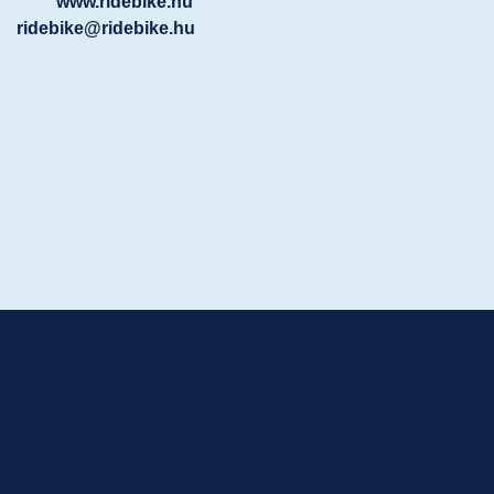
www.ridebike.hu
ridebike@ridebike.hu