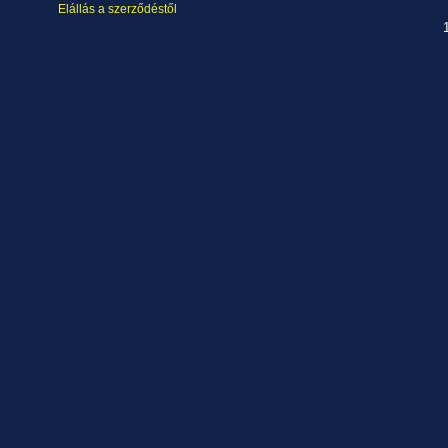
Elállás a szerződéstől
1