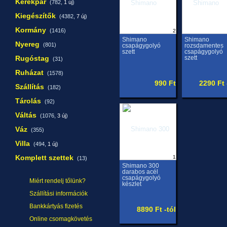
Kerékpár
(782,
1 új
)
Kiegészítők
(4382,
7 új
)
Kormány
(1416)
2
Shimano
Shimano
Nyereg
(801)
csapágygolyó
rozsdamentes
szett
csapágygolyó
Rugóstag
szett
(31)
Ruházat
(1578)
990 Ft
2290 Ft 
Szállítás
(182)
Tárolás
(92)
Váltás
(1076,
3 új
)
Váz
(355)
Villa
(494,
1 új
)
Komplett szettek
1
(13)
Shimano 300
darabos acél
csapágygolyó
Miért rendelj tőlünk?
készlet
Szállítási információk
Bankkártyás fizetés
8890 Ft -tól
Online csomagkövetés