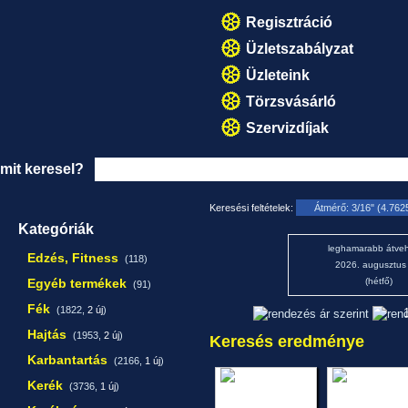
Regisztráció
Üzletszabályzat
Üzleteink
Törzsvásárló
Szervizdíjak
mit keresel?
Keresési feltételek:
Átmérő: 3/16" (4.76
Kategóriák
leghamarabb átveh
Edzés, Fitness
(118)
2026. augusztus
Egyéb termékek
(hétfő)
(91)
Fék
(1822,
2 új
)
1
Hajtás
(1953,
2 új
)
Keresés eredménye
Karbantartás
(2166,
1 új
)
Kerék
(3736,
1 új
)