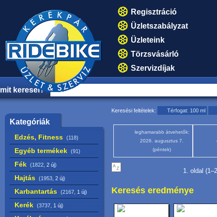
Regisztráció
Üzletszabályzat
Üzleteink
Törzsvásárló
Szervizdíjak
mit keresel?
Keresési feltételek:
Térfogat: 100 ml
Kategóriák
leghamarabb átvehetők:
Edzés, Fitness
(118)
2026. augusztus 7.
Egyéb termékek
(péntek)
(91)
Fék
(1822,
2 új
)
1. oldal (1–
Hajtás
(1953,
2 új
)
Keresés eredménye
Karbantartás
(2167,
1 új
)
Kerék
(3737,
1 új
)