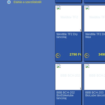
Elállás a szerződéstől
1
Weldtite TF2 Dry
Weldtite TF2 D
láncolaj
Wax
2790 Ft
349
1
BBB BCH-202
BBB BCH-203
BioEbikelube
BioLube láncol
láncolaj