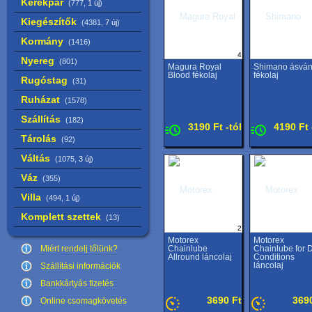
Kerékpár
(777,
1 új
)
Kiegészítők
(4381,
7 új
)
Kormány
(1416)
4
Nyereg
(801)
Magura Royal
Shimano ásván
Blood fékolaj
fékolaj
Rugóstag
(31)
Ruházat
(1578)
Szállítás
(182)
3190 Ft -tól
4190 Ft 
Tárolás
(92)
Váltás
(1075,
3 új
)
Váz
(355)
Villa
(494,
1 új
)
Komplett szettek
(13)
2
Motorex
Motorex
Miért rendelj tőlünk?
Chainlube
Chainlube for 
Allround láncolaj
Conditions
láncolaj
Szállítási információk
Bankkártyás fizetés
3690 Ft
369
Online csomagkövetés