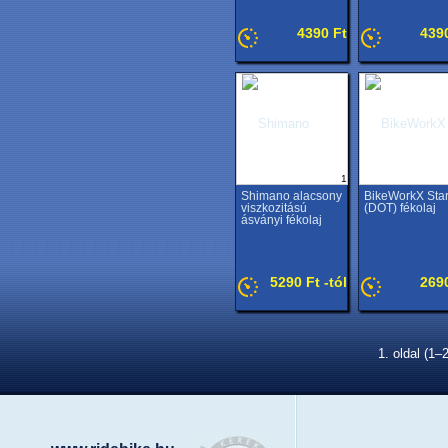
4390 Ft
439
1
Shimano alacsony
BikeWorkX Sta
viszkozitású
(DOT) fékolaj
ásványi fékolaj
5290 Ft -tól
269
1. oldal (1–