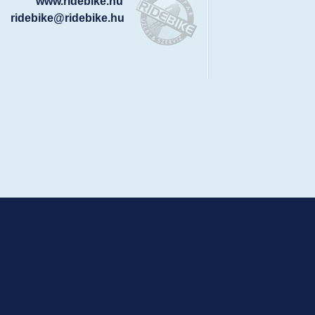
www.ridebike.hu
ridebike@ridebike.hu