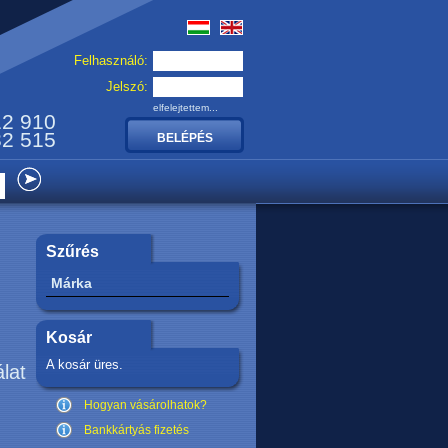
Felhasználó:
Jelszó:
elfelejtettem...
12 910
32 515
Szűrés
Márka
Kosár
A kosár üres.
álat
Hogyan vásárolhatok?
Bankkártyás fizetés