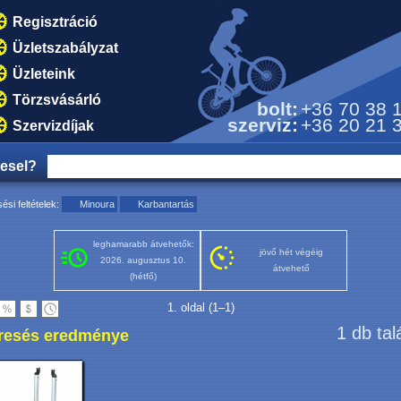
Regisztráció
Üzletszabályzat
Üzleteink
Törzsvásárló
bolt:
+36 70 38 
szerviz:
+36 20 21 
Szervizdíjak
resel?
ési feltételek:
Minoura
Karbantartás
leghamarabb átvehetők:
jövő hét végéig
2026. augusztus 10.
átvehető
(hétfő)
1. oldal (1–1)
1 db tal
resés eredménye