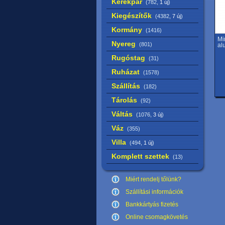
Kerékpár
(782,
1 új
)
Kiegészítők
(4382,
7 új
)
Kormány
(1416)
Mi
Nyereg
(801)
al
Rugóstag
(31)
Ruházat
(1578)
Szállítás
(182)
Tárolás
(92)
Váltás
(1076,
3 új
)
Váz
(355)
Villa
(494,
1 új
)
Komplett szettek
(13)
Miért rendelj tőlünk?
Szállítási információk
Bankkártyás fizetés
Online csomagkövetés