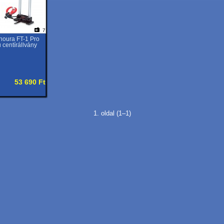
7
noura FT-1 Pro
u centírállvány
53 690 Ft
1. oldal (1–1)