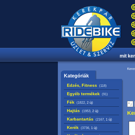
mit ke
Keres
Kategóriák
Edzés, Fitness
(118)
Egyéb termékek
(91)
Fék
(1822,
2 új
)
Hajtás
(1953,
2 új
)
Ke
Karbantartás
(2167,
1 új
)
Kerék
(3736,
1 új
)