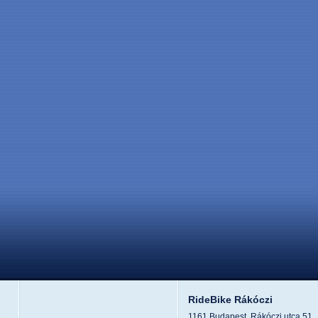
RideBike Rákóczi
1161 Budapest, Rákóczi utca 51.