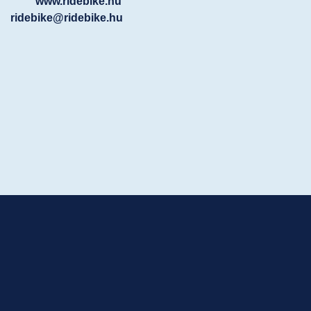
www.ridebike.hu
ridebike@ridebike.hu