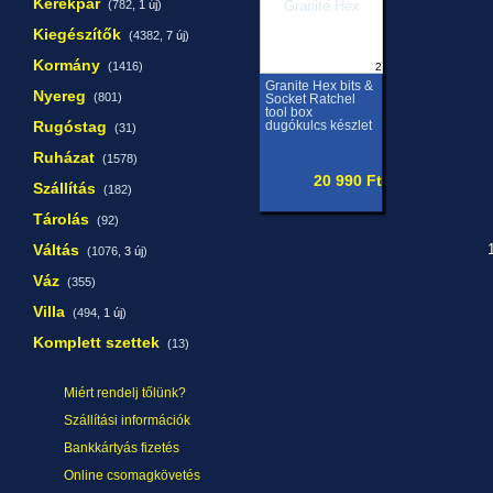
Kerékpár
(782,
1 új
)
Kiegészítők
(4382,
7 új
)
Kormány
(1416)
2
Granite Hex bits &
Nyereg
(801)
Socket Ratchel
tool box
Rugóstag
dugókulcs készlet
(31)
Ruházat
(1578)
20 990 Ft
Szállítás
(182)
Tárolás
(92)
Váltás
1
(1076,
3 új
)
Váz
(355)
Villa
(494,
1 új
)
Komplett szettek
(13)
Miért rendelj tőlünk?
Szállítási információk
Bankkártyás fizetés
Online csomagkövetés