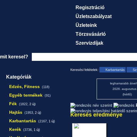
Regisztráció
Üzletszabályzat
Üzleteink
Törzsvásárló
Szervizdíjak
mit keresel?
Keresési feltételek:
Karbantartás
Sz
Kategóriák
leghamarabb átveh
Edzés, Fitness
(118)
2026. augusztus
Egyéb termékek
(hétfő)
(91)
Fék
(1822,
2 új
)
1
Hajtás
(1953,
2 új
)
Keresés eredménye
Karbantartás
(2167,
1 új
)
Kerék
(3736,
1 új
)